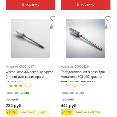
В корзину
В корзину
Артикул: 00004087
Артикул: 00006116
Фреза керамическая кукуруза
Твердосплавная Фреза для
(синяя) для маникюра и
маникюра 303 101 красная -
педикюра
для снятия гель-лака,
кутикулы и педикюра
Наличие:
много
Наличие:
много
390 руб.
490 руб.
234 руб.
441 руб.
- 40 %
Экономия 156 руб.
- 10 %
Экономия 49 руб.