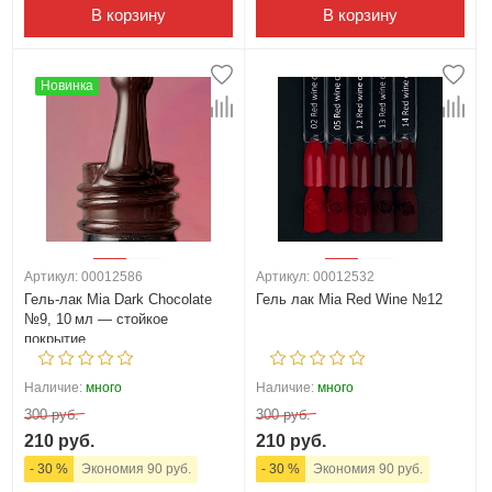
В корзину
В корзину
Новинка
Артикул: 00012586
Артикул: 00012532
Гель‑лак Mia Dark Chocolate
Гель лак Mia Red Wine №12
№9, 10 мл — стойкое
покрытие
Наличие:
много
Наличие:
много
300 руб.
300 руб.
210 руб.
210 руб.
- 30 %
Экономия 90 руб.
- 30 %
Экономия 90 руб.