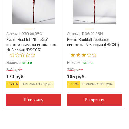
Артикул: DSG-06,0RC
Артикул: DSG-05,0RN
Кисть Roubloff "Шлейф"
Кисть Roubloff гребешок,
синтетика-имитация колонка
синтетика №5 серия (DSG3R)
№ 6 серия (DSGCR)
Наличие:
много
Наличие:
много
340 руб.
210 руб.
170 руб.
105 руб.
- 50 %
Экономия 170 руб.
- 50 %
Экономия 105 руб.
В корзину
В корзину