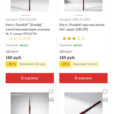
Артикул: DSG-05,0RC
Артикул: DB1-02,0RN
Кисть Roubloff "Шлейф"
Кисть Roubloff круглая,белка
синтетика-имитация колонка
№2 серия (DB13R)
№ 5 серия (DSGCR)
Наличие:
много
Наличие:
много
320 руб.
200 руб.
160 руб.
160 руб.
- 50 %
Экономия 160 руб.
- 20 %
Экономия 40 руб.
В корзину
В корзину