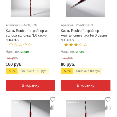
Артикул: DК4-00,8RN
Артикул: DС4-00,8RN
Кисть Roubloff страйпер из
Кисть Roubloff страйпер
волоса колонка №0 серия
желтая синтетика № 0 серия
(DK43R)
(DC43R)
Наличие:
много
Наличие:
много
320 руб.
160 руб.
160 руб.
80 руб.
- 50 %
Экономия 160 руб.
- 50 %
Экономия 80 руб.
В корзину
В корзину