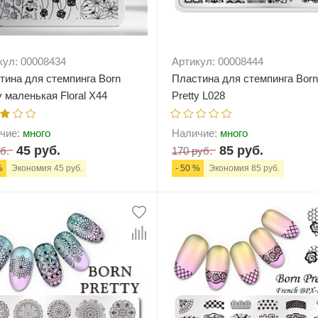
кул: 00008434
Артикул: 00008444
тина для стемпинга Born
Пластина для стемпинга Born
y маленькая Floral X44
Pretty L028
чие:
много
Наличие:
много
45 руб.
85 руб.
б.
170 руб.
%
Экономия 45 руб.
- 50 %
Экономия 85 руб.
+
В корзину
-
+
В корзи