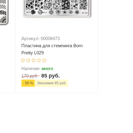
Артикул: 00008473
Пластина для стемпинга Born
Pretty L029
Наличие:
много
85 руб.
170 руб.
- 50 %
Экономия 85 руб.
ну
-
+
В корзину