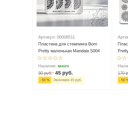
Артикул: 00008511
Арти
Пластина для стемпинга Born
Плас
Pretty маленькая Mandala S004
Prett
Наличие:
много
Нали
45 руб.
90 руб.
170 р
- 50 %
Экономия 45 руб.
- 50 
-
+
В корзину
-