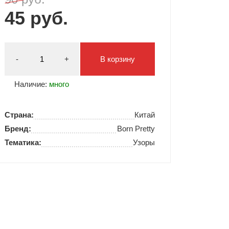
45 руб.
Типсы и формы
Я Скрытые товары
Гель лаки Y.me Nails
-
+
В корзину
Наличие:
много
Страна:
Китай
Бренд:
Born Pretty
Тематика:
Узоры