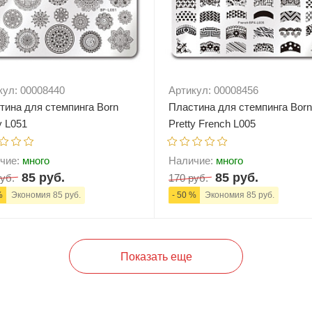
кул: 00008440
Артикул: 00008456
тина для стемпинга Born
Пластина для стемпинга Born
y L051
Pretty French L005
чие:
много
Наличие:
много
85 руб.
85 руб.
уб.
170 руб.
%
Экономия 85 руб.
- 50 %
Экономия 85 руб.
+
В корзину
-
+
В корзи
Показать еще