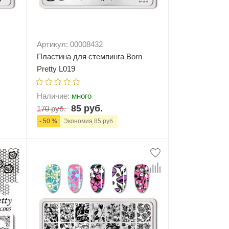
Артикул: 00008432
Пластина для стемпинга Born
Pretty L019
Наличие:
много
85 руб.
170 руб.
- 50 %
Экономия 85 руб.
ну
-
+
В корзину