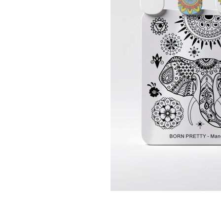
Топовые покрытия
Марм
Битое 
Гель-лаки
Дези
Гель лаки Elpaza
Гель лаки Grattol
Крафт
Гель лаки InGarden
Для и
Гель лаки Nail Republic
Для ру
Гель лаки Pinky
Боксы
Гель лаки TNL
Инст
Гель лаки Uno
Кусач
Гель лаки Кошачий глаз
Пуше
Гель лаки Mia
Чехлы