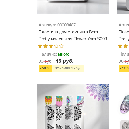
Артикул: 00008487
Арти
Пластина для стемпинга Born
Плас
Pretty маленькая Flower Yarn S003
Prett
Наличие:
много
Нали
45 руб.
90 руб.
90 ру
- 50 %
Экономия 45 руб.
- 50 
-
+
В корзину
-