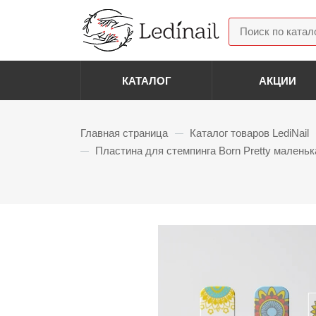
КАТАЛОГ
АКЦИИ
Акриловая система
Гелев
Главная страница
Каталог товаров LediNail
—
Acryl Gel (Полигель)
Гель 
Пластина для стемпинга Born Pretty малень
—
Паути
Боры Фрезы Колпачки
Гель 
Фрезы алмазные
Диза
Фрезы для снятия
Колпачки
Разно
Полировщики
Слайд
Лотки подставки
Стемп
Скидка: 50%
Смарт диски и файлы
Фольг
Фрезы корундовые
Страз
Втирк
Базовые и Топовые
Блест
покрытия
Пайет
Базовые покрытия
Бульо