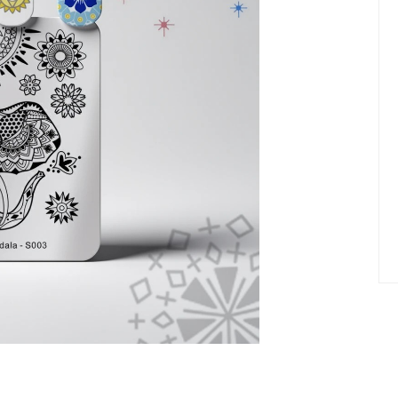
елад
Пилки Бафы Оптом
стекло
Бафы полировщики
нфекция
Пилки Бумеранги
Пилки Лодочки
 пакеты
Пилки Прямые
нструментов
Пилки Ромбы
к
Пилки Педикюрные
 стерилизаторы
Сменные файлы
рументы
Педикюр
ки
ры
Праймеры-Дегидраторы
 для инструмента