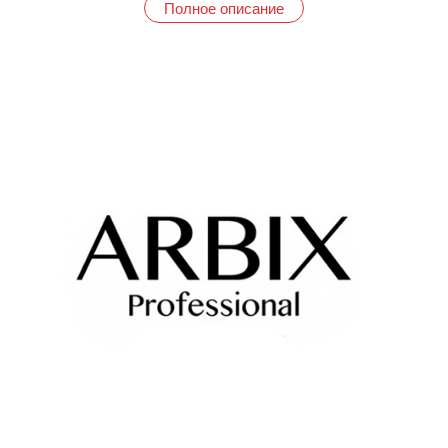
Полное описание
Arbix предлагает полный спектр материалов для маникюра,
представленных в удобных категориях:
• Гель-лак Arbix: Насыщенные цвета, стойкость и простота в
нанесении. Начните свой путь к идеальному маникюру с
нашей базовой коллекции. (Гель-лак Arbix)
• Arbix гель лак Bloom: Коллекция, вдохновленная
цветением, с уникальными оттенками и эффектами для
создания нежных и романтичных образов. (Arbix гель лак
Bloom)
• Arbix гель лак Candy: Яркие, сочные и сладкие оттенки,
которые поднимут настроение и добавят красок вашему
маникюру. (Arbix гель лак Candy)
• Базы Arbix: Обеспечивают надежное сцепление с ногтевой
пластиной, гарантируя долговечность и стойкость любого
покрытия. (Базы Arbix)
• Топы Arbix: Завершают маникюр, придавая глянцевый