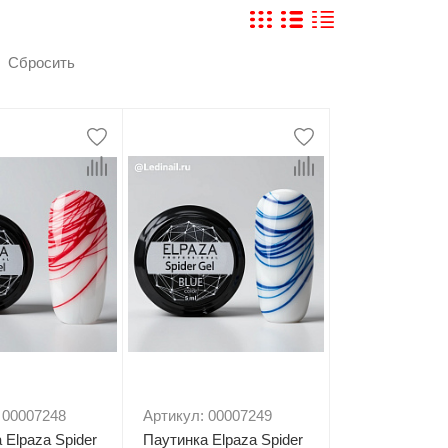
Типсы и формы
Я Скрытые товары
Гель лаки Y.me Nails
 00007248
Артикул: 00007249
 Elpaza Spider
Паутинка Elpaza Spider