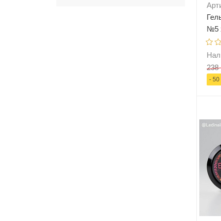
Арт
Гел
№5 
Нал
238 
- 50
-