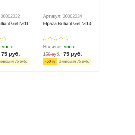
 00002932
Артикул: 00002934
illiant Gel №11
Elpaza Brilliant Gel №13
:
много
Наличие:
много
75 руб.
75 руб.
150 руб.
ономия 75 руб.
- 50 %
Экономия 75 руб.
+
В корзину
-
+
В корзину