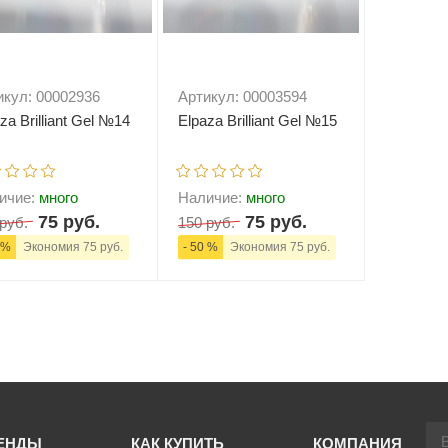
икул: 00002936
Артикул: 00003594
za Brilliant Gel №14
Elpaza Brilliant Gel №15
ичие:
много
Наличие:
много
75 руб.
75 руб.
руб.
150 руб.
 %
Экономия 75 руб.
- 50 %
Экономия 75 руб.
+
В корзину
-
+
В корзину
ЕНДЫ
КАК КУПИТЬ
КОМПАНИЯ