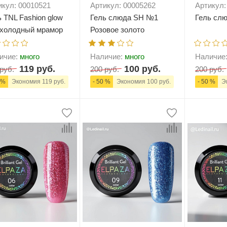
икул: 00010521
Артикул: 00005262
Артикул:
ь TNL Fashion glow
Гель слюда SH №1
Гель сл
холодный мрамор
Розовое золото
ичие:
много
Наличие:
много
Наличие
119 руб.
100 руб.
руб.
200 руб.
200 руб.
 %
Экономия 119 руб.
- 50 %
Экономия 100 руб.
- 50 %
Эк
+
В корзину
-
+
В корзину
-