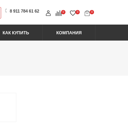
8 911 784 61 62
0
0
0
КАК КУПИТЬ
КОМПАНИЯ
ставка
Отзывы
Расходные материалы
Перчатки
Салфетки простыни
лата
Контакты
Маски
Сопутствующие товары
Разное
рантия и возврат
Сертификаты
Магниты
Палитры
Щетки и сметки
Скидочные карты
Помпы и ванночки
Пеналы стаканчики
Маникюрные валики
Политика
Наклейки на типсы
конфиденциальности
Фартуки
Спа крема и скрабы