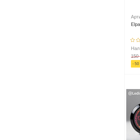
Арт
Elpa
Нал
150 
- 50
-