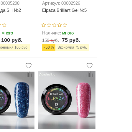
 00005298
Артикул: 00002926
юда SH №2
Elpaza Brilliant Gel №5
:
много
Наличие:
много
100 руб.
75 руб.
150 руб.
ономия 100 руб.
- 50 %
Экономия 75 руб.
+
В корзину
-
+
В корзину