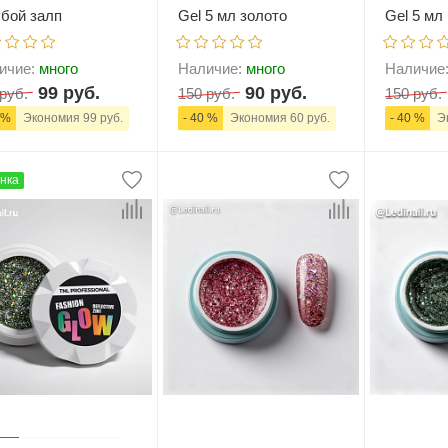
убой залп
Gel 5 мл золото
Gel 5 мл
ичие:
много
Наличие:
много
Наличие
99 руб.
90 руб.
руб.
150 руб.
150 руб.
 %
Экономия 99 руб.
- 40 %
Экономия 60 руб.
- 40 %
Эк
нка
+
В корзину
-
+
В корзину
-