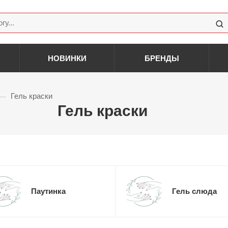
НОВИНКИ
БРЕНДЫ
До
ая система
Кисти-Дотсы
Гель краски
—
Кисти Roubloff
краски
Гель краски
Для геля и акригеля
нка
Оп
Для дизайна
слюда
Кисти в наборах
йн
Для Китайской росписи
Га
е
Оборудование
еры
Лампы
инг
Вытяжки
а
Обезжириватели и
ы
Паутинка
Гель слюда
и
жидкости
ки
Парафинотерапия
ки
нки
Пилки бафы