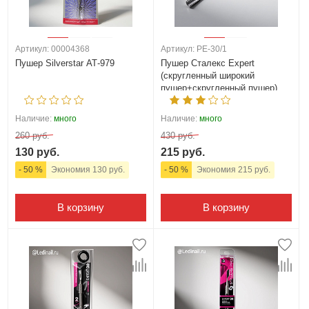
Артикул: 00004368
Артикул: PE-30/1
Пушер Silverstar АТ-979
Пушер Сталекс Expert
(скругленный широкий
пушер+скругленный пушер)
(PE-30/1)
Наличие:
много
Наличие:
много
260 руб.
430 руб.
130 руб.
215 руб.
- 50 %
Экономия 130 руб.
- 50 %
Экономия 215 руб.
В корзину
В корзину