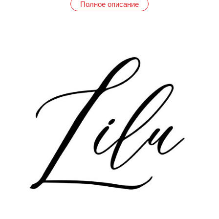
Полное описание
технологий в производстве.
- Качество: Высококачественное сырье, обеспечивающее
долговечность и безопасность.
- Доступность: Профессиональные материалы по
демократичным ценам.
- Эргономика: Удобные флаконы и актуальные оттенки для
комфортной работы.
Продукция Lilu
Базы Lilu
- Надежное сцепление: Обеспечивают прочное покрытие и
защиту ногтевой пластины.
- Долговечность: Гарантируют стойкость маникюра до 3
недель.
Гелевая система Гель-желе Lilu
- Моделирование и укрепление: Позволяет создавать