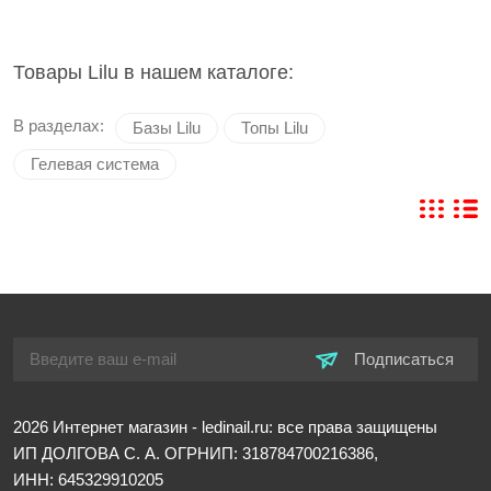
идеальную форму и текстуру ногтей.
- Универсальность: Подходит для наращивания и
укрепления натуральных ногтей.
Товары Lilu в нашем каталоге:
Топы Lilu
В разделах:
Базы Lilu
Топы Lilu
- Завершающий блеск или матовость: Придают маникюру
финишный вид.
Гелевая система
- Защита от сколов: Обеспечивают долговечность и
стойкость покрытия.
Преимущества Lilu
- Безопасность: Продукция гипоаллергенна и безопасна для
здоровья.
- Инновационные формулы: Современные технологии для
Подписаться
безупречного результата.
- Широкий ассортимент: Все необходимое для
профессионального маникюра.
2026
Интернет магазин - ledinail.ru: все права защищены
ИП ДОЛГОВА С. А.
ОГРНИП: 318784700216386,
Как выбрать продукцию Lilu?
ИНН: 645329910205