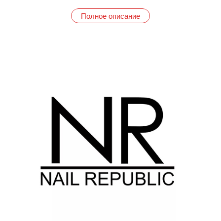
результат.
Полное описание
Nail Republic предлагает полный спектр материалов для
маникюра, разделенных по категориям для вашего
удобства:
• Гель-краска Nail Republic: Идеальна для создания тонких
линий, сложных дизайнов и ярких акцентов. Насыщенные
цвета и удобная консистенция. (*Гель краска Nail Republic*)
• Гель-лак NR Основная серия: Широкая палитра
классических оттенков для любого случая, стойкость и
легкость в нанесении. (*Гель лак NR Основная серия*)
• Базы Nail Republic: Обеспечивают прочное сцепление с
ногтевой пластиной, гарантируя долговечность и защиту
покрытия. (*Базы Nail Republic*)
• NR Камуфлирующие базы: Выравнивают и укрепляют
ногтевую пластину, создавая идеальную основу для
цветного покрытия. (*NR Камуфлирующие базы*)