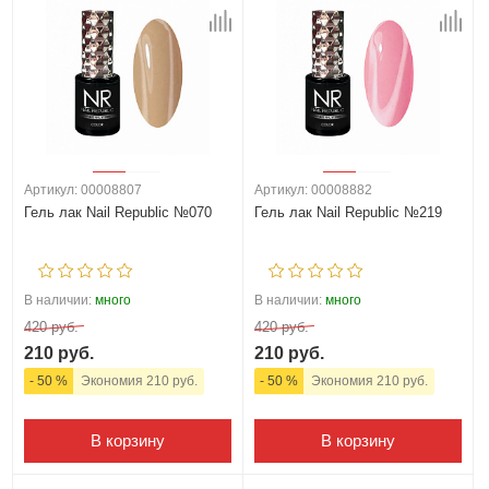
который восхищает, используя материалы Nail Republic.
Каждый продукт разработан для того, чтобы сделать вашу
работу более творческой и приятной, а результат –
безупречным и стойким. Nail Republic – это ваш выбор для
создания маникюра, отражающего вашу индивидуальность.
Артикул: 00008807
Артикул: 00008882
Гель лак Nail Republic №070
Гель лак Nail Republic №219
В наличии:
много
В наличии:
много
420 руб.
420 руб.
210 руб.
210 руб.
- 50 %
Экономия 210 руб.
- 50 %
Экономия 210 руб.
В корзину
В корзину