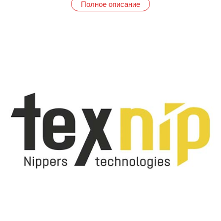
Полное описание
профессионального использования, понимая, насколько
важен каждый нюанс в вашей работе, и насколько важна
точность каждого вашего движения. Выбирая TexNip, вы
выбираете качество и комфорт.
В производстве инструментов TexNip мы используем
современные немецкие технологии, которые позволяют нам
создавать инструмент, отвечающий самым высоким
стандартам качества. Мы проводим тщательную проверку
качества на всех этапах производства, гарантируя
безупречность каждого инструмента. Наши инструменты
отличаются следующими преимуществами:
• Нержавеющая сталь высокой прочности: Обеспечивает
исключительную долговечность и устойчивость к коррозии,
сохраняя свои свойства даже при интенсивном
использовании и частой стерилизации. Вы можете быть
уверены в надежности нашего инструмента на протяжении