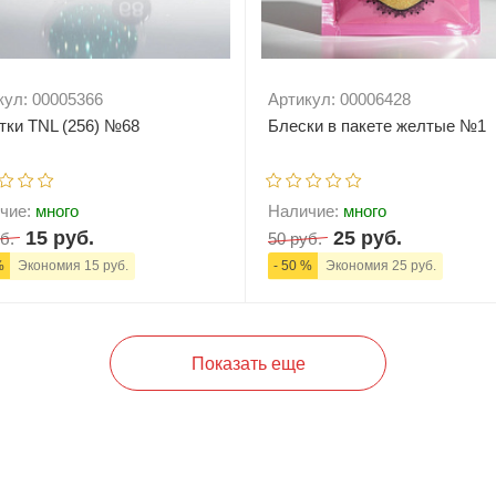
кул: 00005366
Артикул: 00006428
тки TNL (256) №68
Блески в пакете желтые №1
чие:
много
Наличие:
много
15 руб.
25 руб.
б.
50 руб.
%
Экономия 15 руб.
- 50 %
Экономия 25 руб.
+
В корзину
-
+
В корзи
Показать еще