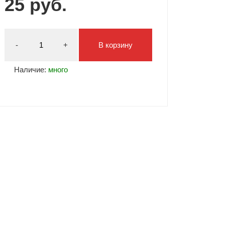
25 руб.
Типсы и формы
Я Скрытые товары
Гель лаки Y.me Nails
-
+
В корзину
Наличие:
много