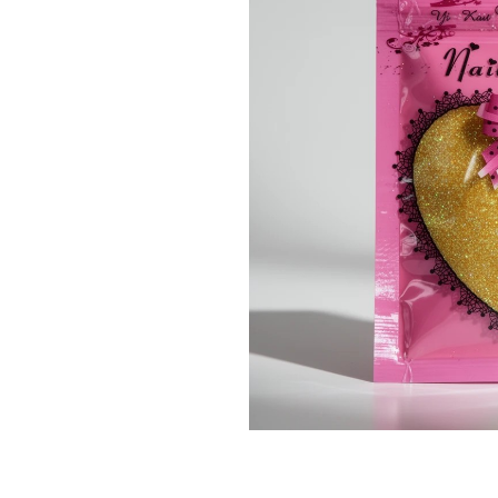
Топовые покрытия
Марм
Битое 
Гель-лаки
Дези
Гель лаки Elpaza
Гель лаки Grattol
Крафт
Гель лаки InGarden
Для и
Гель лаки Nail Republic
Для ру
Гель лаки Pinky
Боксы
Гель лаки TNL
Инст
Гель лаки Uno
Кусач
Гель лаки Кошачий глаз
Пуше
Гель лаки Mia
Чехлы