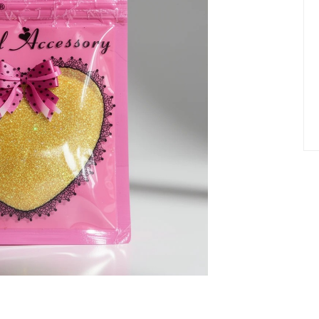
елад
Пилки Бафы Оптом
стекло
Бафы полировщики
нфекция
Пилки Бумеранги
Пилки Лодочки
 пакеты
Пилки Прямые
нструментов
Пилки Ромбы
к
Пилки Педикюрные
 стерилизаторы
Сменные файлы
рументы
Педикюр
ки
ры
Праймеры-Дегидраторы
 для инструмента