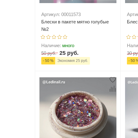
Артикул: 00011573
Арти
Блески в пакете мятно голубые
Блес
№2
Наличие:
много
Нали
25 руб.
50 руб.
30 ру
- 50 %
Экономия 25 руб.
- 50 
-
+
В корзину
-