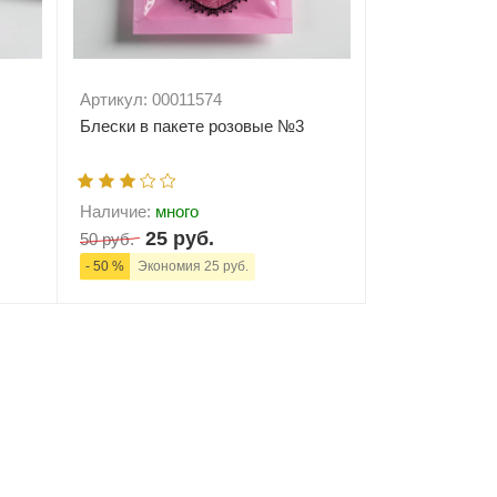
Артикул: 00011574
Блески в пакете розовые №3
Наличие:
много
25 руб.
50 руб.
- 50 %
Экономия 25 руб.
ну
-
+
В корзину