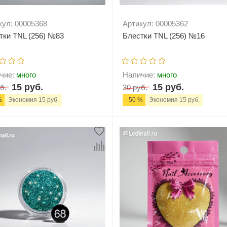
кул: 00005368
Артикул: 00005362
тки TNL (256) №83
Блестки TNL (256) №16
чие:
много
Наличие:
много
15 руб.
15 руб.
б.
30 руб.
%
Экономия 15 руб.
- 50 %
Экономия 15 руб.
+
В корзину
-
+
В корзи