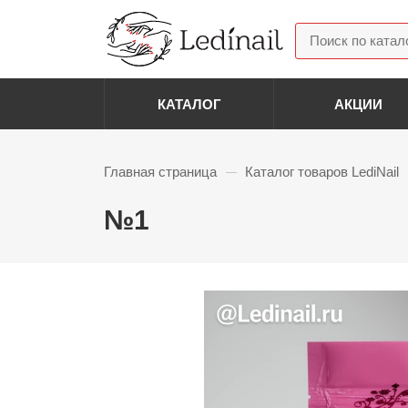
КАТАЛОГ
АКЦИИ
Акриловая система
Гелев
Главная страница
Каталог товаров LediNail
—
Acryl Gel (Полигель)
Гель 
Паути
Боры Фрезы Колпачки
№1
Гель 
Фрезы алмазные
Диза
Фрезы для снятия
Колпачки
Разно
Полировщики
Слайд
Лотки подставки
Стемп
Скидка: 50%
Смарт диски и файлы
Фольг
Фрезы корундовые
Страз
Втирк
Базовые и Топовые
Блест
покрытия
Пайет
Базовые покрытия
Бульо