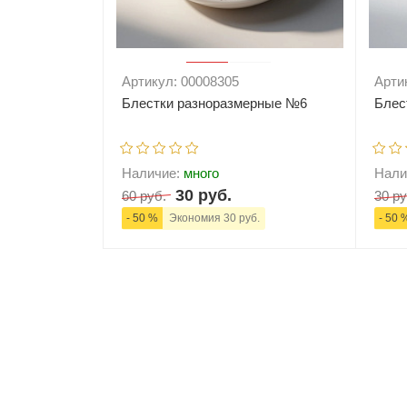
Артикул: 00008305
Арти
Блестки разноразмерные №6
Блес
Наличие:
много
Нали
30 руб.
60 руб.
30 ру
- 50 %
Экономия 30 руб.
- 50 
-
+
В корзину
-