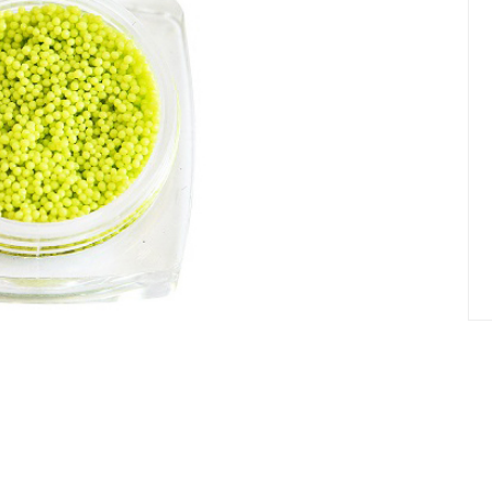
елад
Пилки Бафы Оптом
стекло
Бафы полировщики
нфекция
Пилки Бумеранги
Пилки Лодочки
 пакеты
Пилки Прямые
нструментов
Пилки Ромбы
к
Пилки Педикюрные
 стерилизаторы
Сменные файлы
рументы
Педикюр
ки
ры
Праймеры-Дегидраторы
 для инструмента