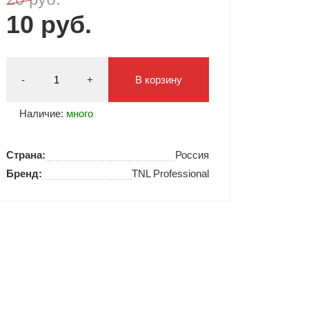
10 руб.
Типсы и формы
Я Скрытые товары
Гель лаки Y.me Nails
-
+
В корзину
Наличие:
много
Страна:
Россия
Бренд:
TNL Professional