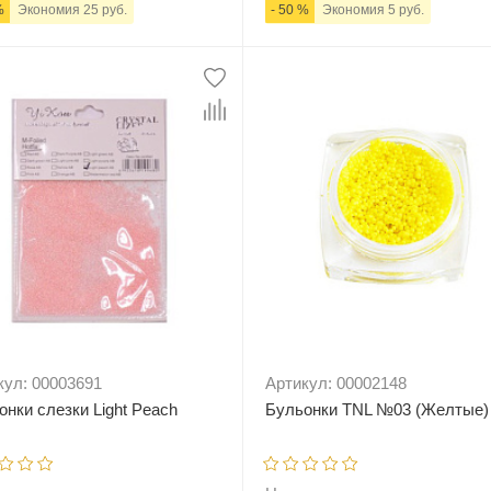
%
Экономия 25 руб.
- 50 %
Экономия 5 руб.
+
В корзину
-
+
В корзи
кул: 00003691
Артикул: 00002148
онки слезки Light Peach
Бульонки TNL №03 (Желтые)