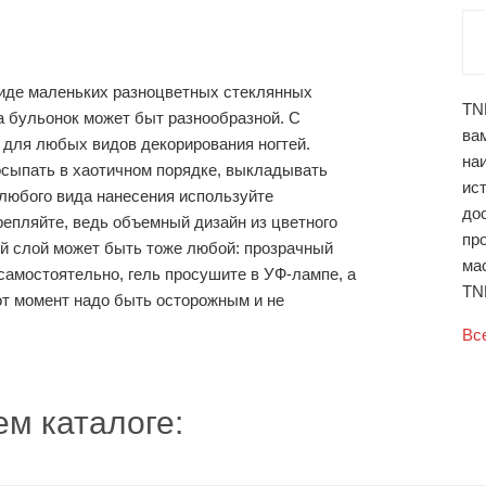
 виде маленьких разноцветных стеклянных
TNL
а бульонок может быт разнообразной. С
вам
 для любых видов декорирования ногтей.
наи
посыпать в хаотичном порядке, выкладывать
ист
 любого вида нанесения используйте
до
епляйте, ведь объемный дизайн из цветного
пр
й слой может быть тоже любой: прозрачный
ма
 самостоятельно, гель просушите в УФ-лампе, а
TNL
от момент надо быть осторожным и не
Вс
м каталоге: