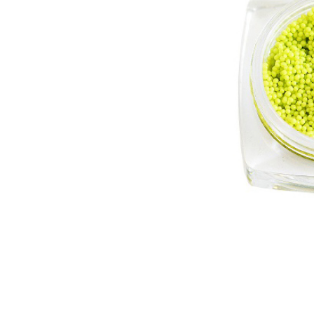
Топовые покрытия
Марм
Битое 
Гель-лаки
Дези
Гель лаки Elpaza
Гель лаки Grattol
Крафт
Гель лаки InGarden
Для и
Гель лаки Nail Republic
Для ру
Гель лаки Pinky
Боксы
Гель лаки TNL
Инст
Гель лаки Uno
Кусач
Гель лаки Кошачий глаз
Пуше
Гель лаки Mia
Чехлы