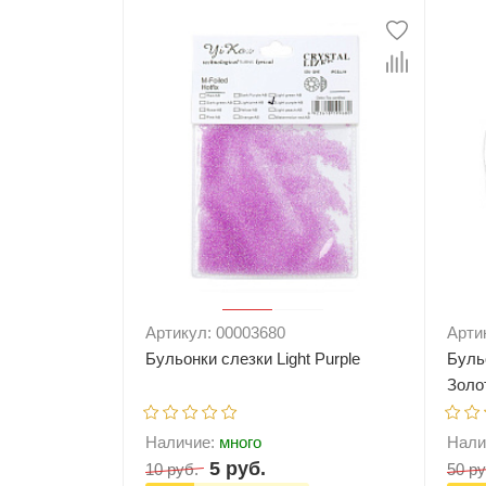
Артикул: 00003680
Арти
Бульонки слезки Light Purple
Буль
Золо
Наличие:
много
Нали
5 руб.
10 руб.
50 ру