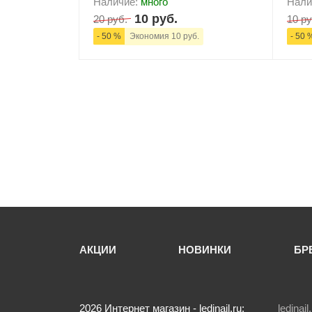
Наличие:
много
Нали
10 руб.
20 руб.
10 ру
- 50 %
Экономия 10 руб.
- 50 
-
+
В корзину
-
АКЦИИ
НОВИНКИ
БР
2026
Интернет магазин - ledinail.ru:
ledina