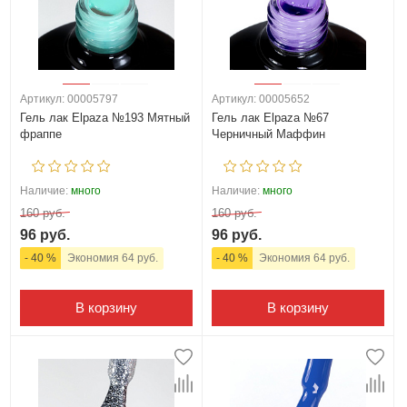
Артикул: 00005797
Артикул: 00005652
Гель лак Elpaza №193 Мятный
Гель лак Elpaza №67
фраппе
Черничный Маффин
Наличие:
много
Наличие:
много
160 руб.
160 руб.
96 руб.
96 руб.
- 40 %
Экономия 64 руб.
- 40 %
Экономия 64 руб.
В корзину
В корзину