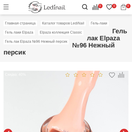
0
0
0
Главная страница
Каталог товаров LediNail
Гель-лаки
Гель
Гель лаки Elpaza
Elpaza коллекция Classic
лак Elpaza
Гель лак Elpaza №96 Нежный персик
№96 Нежный
персик
Скидка: 40%