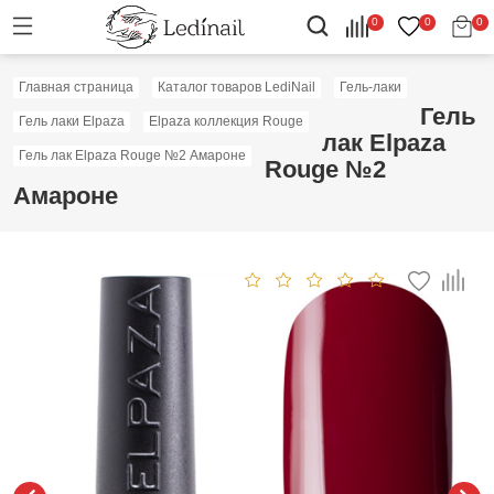
0
0
0
Главная страница
Каталог товаров LediNail
Гель-лаки
Гель
Гель лаки Elpaza
Elpaza коллекция Rouge
лак Elpaza
Гель лак Elpaza Rouge №2 Амароне
Rouge №2
Амароне
Скидка: 15%