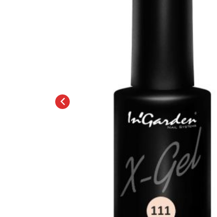
Топовые покрытия
Марм
Битое 
Гель-лаки
Дези
Гель лаки Elpaza
Гель лаки Grattol
Крафт
Гель лаки InGarden
Для и
Гель лаки Nail Republic
Для ру
Гель лаки Pinky
Боксы
Гель лаки TNL
Инст
Гель лаки Uno
Кусач
Гель лаки Кошачий глаз
Пуше
Гель лаки Mia
Чехлы