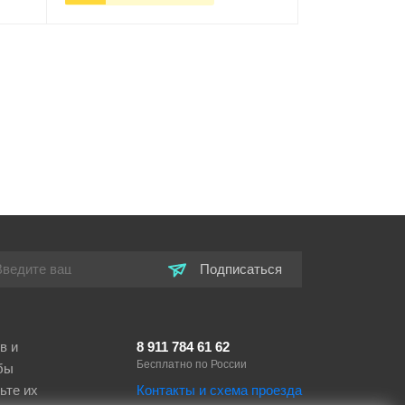
ну
-
+
В корзину
Подписаться
в и
8 911 784 61 62
Бесплатно по России
бы
ьте их
Контакты и схема проезда