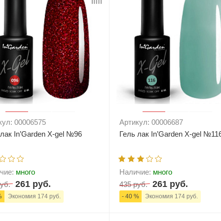
кул: 00006575
Артикул: 00006687
 лак In’Garden X-gel №96
Гель лак In’Garden X-gel №11
чие:
много
Наличие:
много
261 руб.
261 руб.
уб.
435 руб.
%
Экономия 174 руб.
- 40 %
Экономия 174 руб.