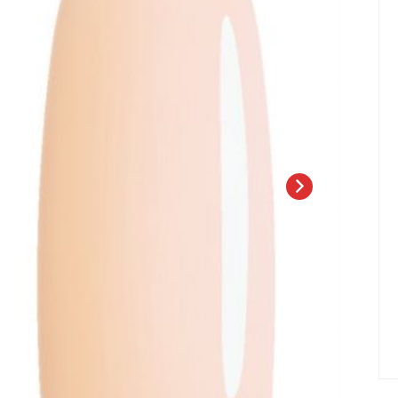
елад
Пилки Бафы Оптом
стекло
Бафы полировщики
нфекция
Пилки Бумеранги
Пилки Лодочки
 пакеты
Пилки Прямые
нструментов
Пилки Ромбы
к
Пилки Педикюрные
 стерилизаторы
Сменные файлы
рументы
Педикюр
ки
ры
Праймеры-Дегидраторы
 для инструмента