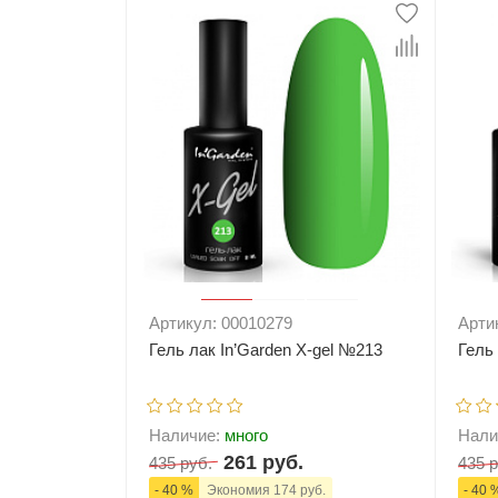
-
+
В корзину
-
Артикул: 00010279
Арти
Гель лак In’Garden X-gel №213
Гель
Наличие:
много
Нали
261 руб.
435 руб.
435 р
- 40 %
Экономия 174 руб.
- 40 