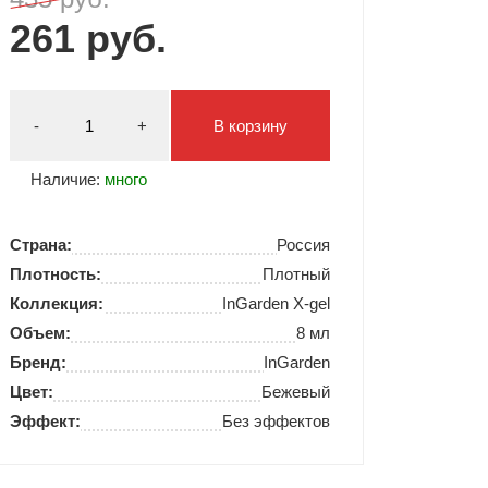
261 руб.
Типсы и формы
Я Скрытые товары
Гель лаки Y.me Nails
-
+
В корзину
Наличие:
много
Страна:
Россия
Плотность:
Плотный
Коллекция:
InGarden X-gel
Объем:
8 мл
Бренд:
InGarden
Цвет:
Бежевый
Эффект:
Без эффектов