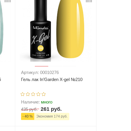
Артикул: 00010276
6
Гель лак In’Garden X-gel №210
Наличие:
много
261 руб.
435 руб.
- 40 %
Экономия 174 руб.