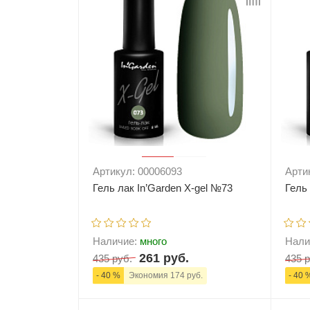
Артикул: 00006093
Арти
Гель лак In’Garden X-gel №73
Гель
Наличие:
много
Нали
261 руб.
435 руб.
435 р
- 40 %
Экономия 174 руб.
- 40 