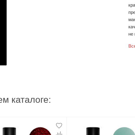
кр
пр
ма
кач
не 
Вс
м каталоге: