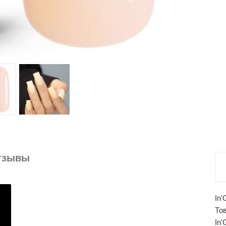
тзывы
In
То
In