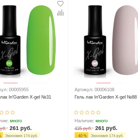
+
В корзину
-
+
В корзи
кул: 00005955
Артикул: 00006108
 лак In’Garden X-gel №31
Гель лак In’Garden X-gel №88
чие:
много
Наличие:
много
261 руб.
261 руб.
уб.
435 руб.
%
Экономия 174 руб.
- 40 %
Экономия 174 руб.