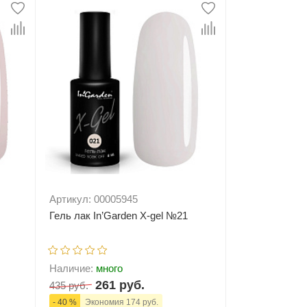
ну
-
+
В корзину
Артикул: 00005945
Гель лак In’Garden X-gel №21
Наличие:
много
261 руб.
435 руб.
- 40 %
Экономия 174 руб.