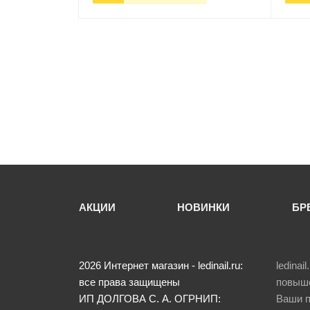
-
+
В корзину
-
АКЦИИ
НОВИНКИ
БР
2026
Интернет магазин - ledinail.ru:
ledina
все права защищены
повыше
ИП ДОЛГОВА С. А.
ОГРНИП:
Ваши п