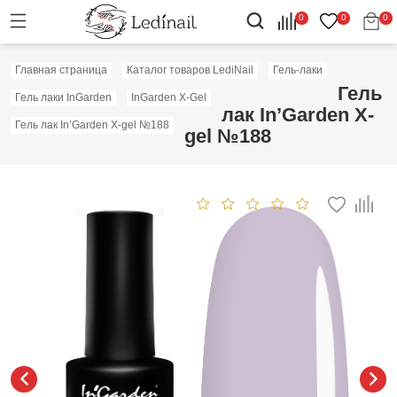
0
0
0
Главная страница
Каталог товаров LediNail
Гель-лаки
Гель
Гель лаки InGarden
InGarden X-Gel
лак In’Garden X-
Гель лак In’Garden X-gel №188
gel №188
Скидка: 40%