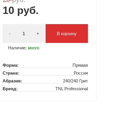
10 руб.
Типсы и формы
Я Скрытые товары
Гель лаки Y.me Nails
-
+
В корзину
Наличие:
много
Форма:
Прямая
Страна:
Россия
Абразив:
240/240 Грит
Бренд:
TNL Professional