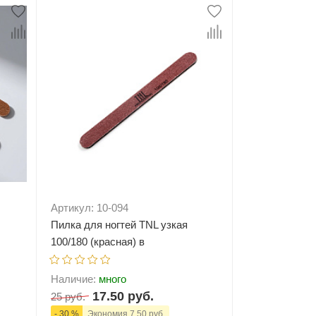
Артикул: 10-094
Пилка для ногтей TNL узкая
100/180 (красная) в
индивидуальной упаковке
(пластиковая основа)
Наличие:
много
17.50 руб.
25 руб.
- 30 %
Экономия 7.50 руб.