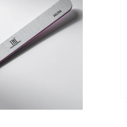
елад
Пилки Бафы Оптом
стекло
Бафы полировщики
нфекция
Пилки Бумеранги
Пилки Лодочки
 пакеты
Пилки Прямые
нструментов
Пилки Ромбы
к
Пилки Педикюрные
 стерилизаторы
Сменные файлы
рументы
Педикюр
ки
ры
Праймеры-Дегидраторы
 для инструмента