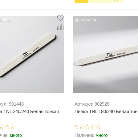
+
В корзину
-
+
В корзи
кул: 901448
Артикул: 902926
а TNL 240/240 Белая тонкая
Пилка TNL 180/240 Белая тон
чие:
много
Наличие:
много