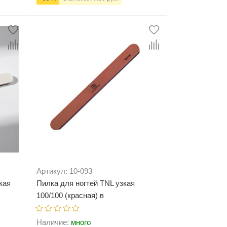
ну
-
+
В корзину
Артикул: 10-093
кая
Пилка для ногтей TNL узкая
100/100 (красная) в
индивидуальной упаковке
(пластиковая основа)
Наличие:
много