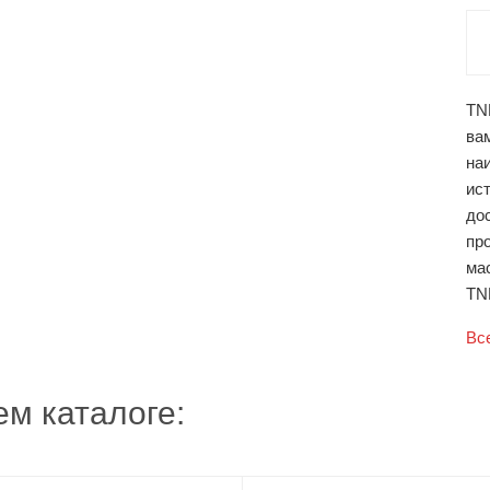
TNL
вам
наи
ист
до
пр
ма
TNL
Вс
м каталоге: