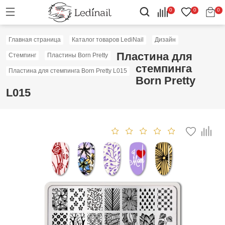
0
0
0
Главная страница
Каталог товаров LediNail
Дизайн
Пластина для
Стемпинг
Пластины Born Pretty
стемпинга
Пластина для стемпинга Born Pretty L015
Born Pretty
L015
Скидка: 50%