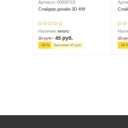
Артикул: 00000719
Арти
Слайдер дизайн 3D 499
Слай
Наличие:
много
Нали
45 руб.
90 руб.
90 ру
- 50 %
Экономия 45 руб.
- 50 
-
+
В корзину
-