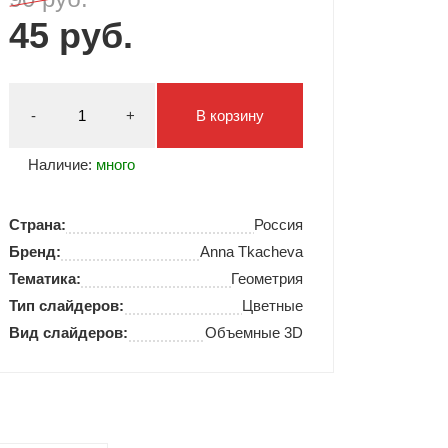
45 руб.
Типсы и формы
Я Скрытые товары
Гель лаки Y.me Nails
-
+
В корзину
Наличие:
много
Страна:
Россия
Бренд:
Anna Tkacheva
Тематика:
Геометрия
Тип слайдеров:
Цветные
Вид слайдеров:
Объемные 3D