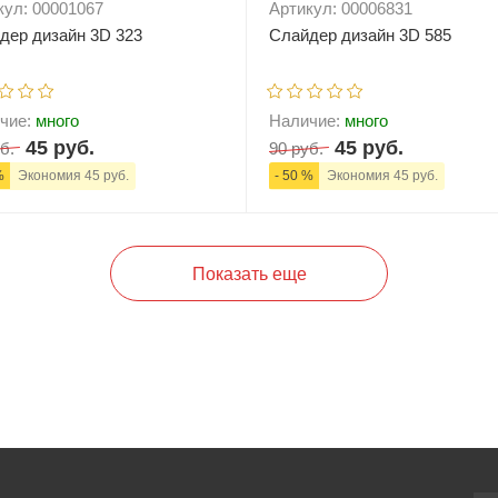
кул: 00001067
Артикул: 00006831
дер дизайн 3D 323
Слайдер дизайн 3D 585
чие:
много
Наличие:
много
45 руб.
45 руб.
б.
90 руб.
%
Экономия 45 руб.
- 50 %
Экономия 45 руб.
+
В корзину
-
+
В корзи
Показать еще