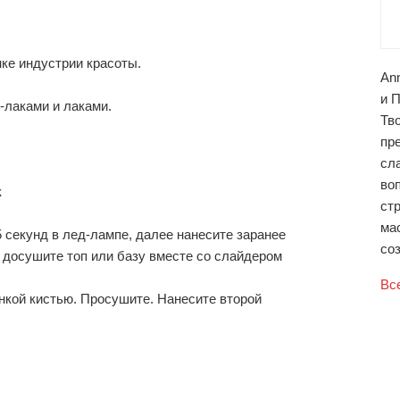
ке индустрии красоты.
An
и 
-лаками и лаками.
Тв
пр
сл
во
к
ст
ма
-5 секунд в лед-лампе, далее нанесите заранее
соз
 досушите топ или базу вместе со слайдером
Вс
онкой кистью. Просушите. Нанесите второй