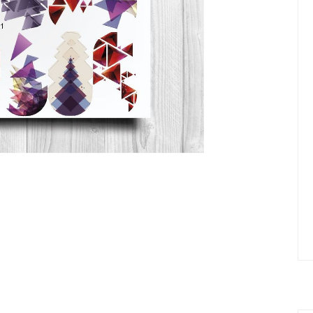
елад
Пилки Бафы Оптом
стекло
Бафы полировщики
нфекция
Пилки Бумеранги
Пилки Лодочки
 пакеты
Пилки Прямые
нструментов
Пилки Ромбы
к
Пилки Педикюрные
 стерилизаторы
Сменные файлы
рументы
Педикюр
ки
ры
Праймеры-Дегидраторы
 для инструмента