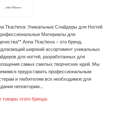
na Tkacheva: Уникальные Слайдеры для Ногтей
Профессиональные Материалы для
орчества** Anna Tkacheva – это бренд,
едлагающий широкий ассортимент уникальных
айдеров для ногтей, разработанных для
площения самых смелых творческих идей. Мы
ремимся предоставить профессиональным
стерам и любителям все необходимое для
дания неповторим...
е товары этого бренда