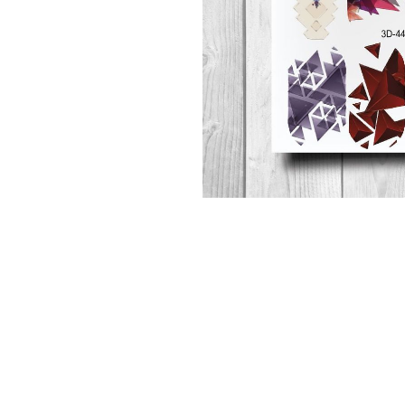
Топовые покрытия
Марм
Битое 
Гель-лаки
Дези
Гель лаки Elpaza
Гель лаки Grattol
Крафт
Гель лаки InGarden
Для и
Гель лаки Nail Republic
Для ру
Гель лаки Pinky
Боксы
Гель лаки TNL
Инст
Гель лаки Uno
Кусач
Гель лаки Кошачий глаз
Пуше
Гель лаки Mia
Чехлы