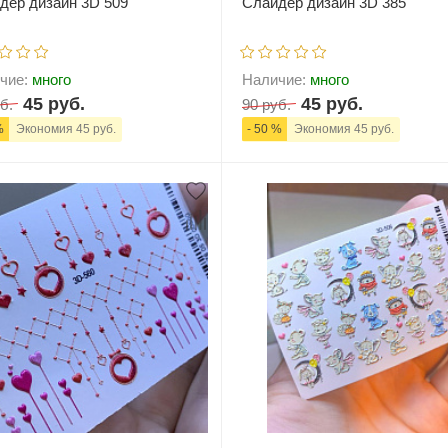
дер дизайн 3D 509
Слайдер дизайн 3D 385
чие:
много
Наличие:
много
45 руб.
45 руб.
б.
90 руб.
%
Экономия 45 руб.
- 50 %
Экономия 45 руб.
+
В корзину
-
+
В корзи