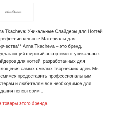
na Tkacheva: Уникальные Слайдеры для Ногтей
Профессиональные Материалы для
орчества** Anna Tkacheva – это бренд,
едлагающий широкий ассортимент уникальных
айдеров для ногтей, разработанных для
площения самых смелых творческих идей. Мы
ремимся предоставить профессиональным
стерам и любителям все необходимое для
дания неповторим...
е товары этого бренда