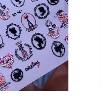
елад
Пилки Бафы Оптом
стекло
Бафы полировщики
нфекция
Пилки Бумеранги
Пилки Лодочки
 пакеты
Пилки Прямые
нструментов
Пилки Ромбы
к
Пилки Педикюрные
 стерилизаторы
Сменные файлы
рументы
Педикюр
ки
ры
Праймеры-Дегидраторы
 для инструмента