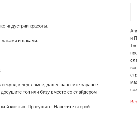
ке индустрии красоты.
An
и 
-лаками и лаками.
Тв
пр
сл
во
к
ст
ма
-5 секунд в лед-лампе, далее нанесите заранее
соз
 досушите топ или базу вместе со слайдером
Вс
онкой кистью. Просушите. Нанесите второй