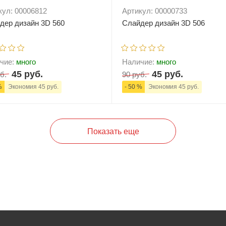
кул: 00006812
Артикул: 00000733
дер дизайн 3D 560
Слайдер дизайн 3D 506
чие:
много
Наличие:
много
45 руб.
45 руб.
б.
90 руб.
%
Экономия 45 руб.
- 50 %
Экономия 45 руб.
+
В корзину
-
+
В корзи
Показать еще