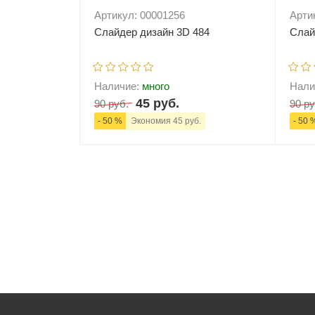
Артикул: 00001256
Арти
Слайдер дизайн 3D 484
Слай
Наличие:
много
Нали
45 руб.
90 руб.
90 ру
- 50 %
Экономия 45 руб.
- 50 
-
+
В корзину
-