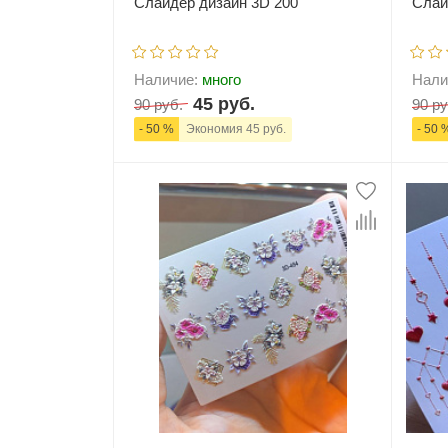
Слайдер дизайн 3D 200
Слай
Наличие:
много
Нали
45 руб.
90 руб.
90 ру
- 50 %
Экономия 45 руб.
- 50 
-
+
В корзину
-