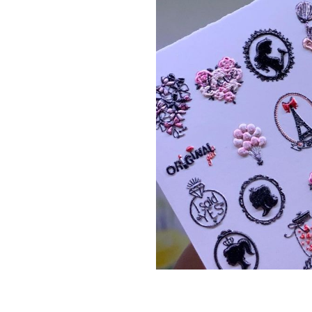
Топовые покрытия
Марм
Битое 
Гель-лаки
Дези
Гель лаки Elpaza
Гель лаки Grattol
Крафт
Гель лаки InGarden
Для и
Гель лаки Nail Republic
Для ру
Гель лаки Pinky
Боксы
Гель лаки TNL
Инст
Гель лаки Uno
Кусач
Гель лаки Кошачий глаз
Пуше
Гель лаки Mia
Чехлы