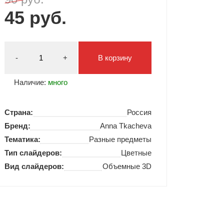
45 руб.
Типсы и формы
Я Скрытые товары
Гель лаки Y.me Nails
-
+
В корзину
Наличие:
много
Страна:
Россия
Бренд:
Anna Tkacheva
Тематика:
Разные предметы
Тип слайдеров:
Цветные
Вид слайдеров:
Объемные 3D