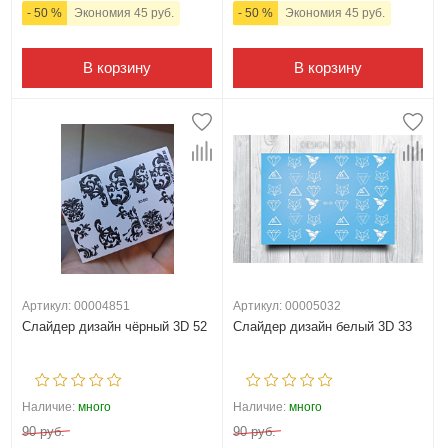
- 50 %
Экономия 45 руб.
- 50 %
Экономия 45 руб.
В корзину
В корзину
Артикул: 00004851
Артикул: 00005032
Слайдер дизайн чёрный 3D 52
Слайдер дизайн белый 3D 33
Наличие:
много
Наличие:
много
90 руб.
90 руб.