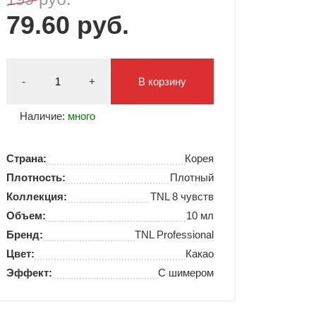
79.60 руб.
Типсы и формы
Я Скрытые товары
Гель лаки Y.me Nails
-
+
В корзину
Наличие:
много
Страна:
Корея
Плотность:
Плотный
Коллекция:
TNL 8 чувств
Объем:
10 мл
Бренд:
TNL Professional
Цвет:
Какао
Эффект:
С шимером