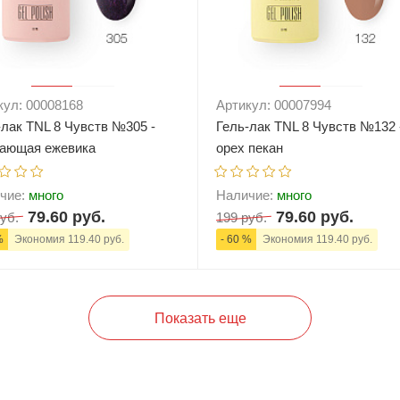
кул: 00008168
Артикул: 00007994
-лак TNL 8 Чувств №305 -
Гель-лак TNL 8 Чувств №132 
ающая ежевика
орех пекан
чие:
много
Наличие:
много
79.60 руб.
79.60 руб.
уб.
199 руб.
%
Экономия 119.40 руб.
- 60 %
Экономия 119.40 руб.
+
В корзину
-
+
В корзи
Показать еще