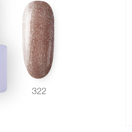
елад
Пилки Бафы Оптом
стекло
Бафы полировщики
нфекция
Пилки Бумеранги
Пилки Лодочки
 пакеты
Пилки Прямые
нструментов
Пилки Ромбы
к
Пилки Педикюрные
 стерилизаторы
Сменные файлы
рументы
Педикюр
ки
ры
Праймеры-Дегидраторы
 для инструмента