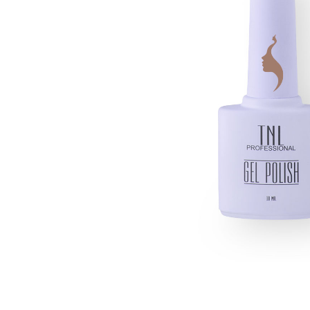
Топовые покрытия
Марм
Битое 
Гель-лаки
Дези
Гель лаки Elpaza
Гель лаки Grattol
Крафт
Гель лаки InGarden
Для и
Гель лаки Nail Republic
Для ру
Гель лаки Pinky
Боксы
Гель лаки TNL
Инст
Гель лаки Uno
Кусач
Гель лаки Кошачий глаз
Пуше
Гель лаки Mia
Чехлы