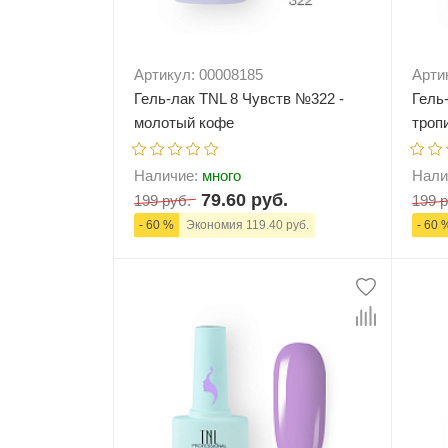
Артикул: 00008185
Арти
Гель-лак TNL 8 Чувств №322 -
Гель
молотый кофе
троп
Наличие:
много
Нали
79.60 руб.
199 руб.
199 р
- 60 %
Экономия 119.40 руб.
- 60 
-
+
В корзину
-