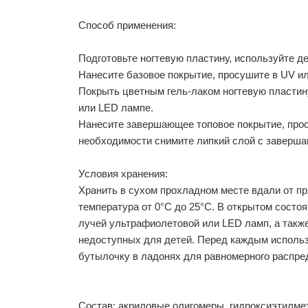
Способ применения:
Подготовьте ногтевую пластину, используйте д
Нанесите базовое покрытие, просушите в UV ил
Покрыть цветным гель-лаком ногтевую пластину
или LED лампе.
Нанесите завершающее топовое покрытие, про
необходимости снимите липкий слой с заверша
Условия хранения:
Хранить в сухом прохладном месте вдали от п
температура от 0°С до 25°С. В открытом состоя
лучей ультрафиолетовой или LED ламп, а также
недоступных для детей. Перед каждым использ
бутылочку в ладонях для равномерного распре
Состав: акриловые олигомеры, гидроксиэтилме