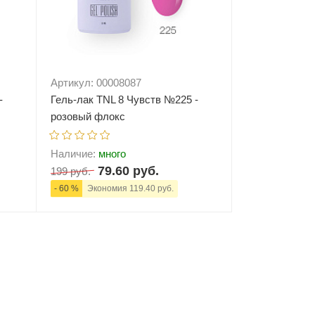
Артикул: 00008087
-
Гель-лак TNL 8 Чувств №225 -
розовый флокс
Наличие:
много
79.60 руб.
199 руб.
- 60 %
Экономия 119.40 руб.
ну
-
+
В корзину