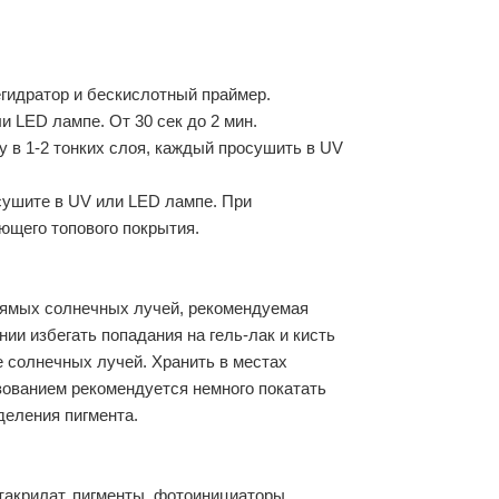
егидратор и бескислотный праймер.
и LED лампе. От 30 сек до 2 мин.
 в 1-2 тонких слоя, каждый просушить в UV
сушите в UV или LED лампе. При
ющего топового покрытия.
рямых солнечных лучей, рекомендуемая
нии избегать попадания на гель-лак и кисть
 солнечных лучей. Хранить в местах
ованием рекомендуется немного покатать
деления пигмента.
такрилат, пигменты, фотоинициаторы.