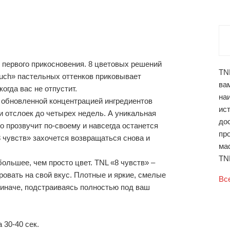
 первого прикосновения. 8 цветовых решений
TNL
ouch» пастельных оттенков приковывает
вам
огда вас не отпустит.
наи
 обновленной концентрацией ингредиентов
ист
и отслоек до четырех недель. А уникальная
до
 прозвучит по-своему и навсегда останется
пр
8 чувств» захочется возвращаться снова и
ма
TNL
большее, чем просто цвет. TNL «8 чувств» –
овать на свой вкус. Плотные и яркие, смелые
Вс
 иначе, подстраиваясь полностью под ваш
 30-40 сек.