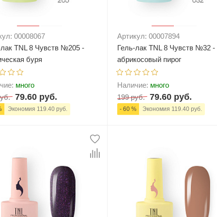
кул: 00008067
Артикул: 00007894
-лак TNL 8 Чувств №205 -
Гель-лак TNL 8 Чувств №32 -
ическая буря
абрикосовый пирог
чие:
много
Наличие:
много
79.60 руб.
79.60 руб.
уб.
199 руб.
%
Экономия 119.40 руб.
- 60 %
Экономия 119.40 руб.
+
В корзину
-
+
В корзи