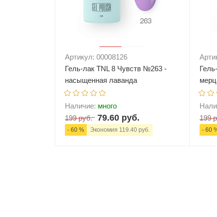
Артикул: 00008126
Арти
Гель-лак TNL 8 Чувств №263 -
Гель
насыщенная лаванда
мерц
Наличие:
много
Нали
79.60 руб.
199 руб.
199 р
- 60 %
Экономия 119.40 руб.
- 60 
-
+
В корзину
-