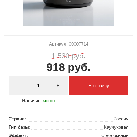
Артикул: 00007714
1 530 руб.
918 руб.
-
+
В корзину
Наличие:
много
Страна:
Россия
Тип базы:
Каучуковая
Эффект:
С волокнами