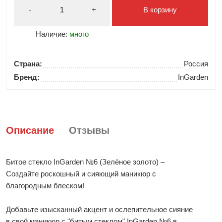
-
+
В корзину
Наличие:
много
Страна:
Россия
Бренд:
InGarden
Описание
Отзывы
Битое стекло InGarden №6 (Зелёное золото) –
Создайте роскошный и сияющий маникюр с
благородным блеском!
Добавьте изысканный акцент и ослепительное сияние
в свой маникюр с "битым стеклом" InGarden №6 в