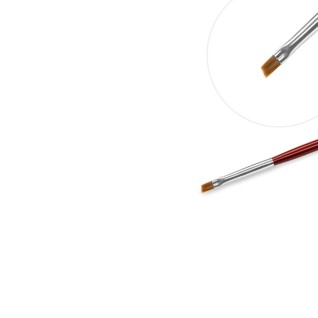
Топовые покрытия
Марм
Битое 
Гель-лаки
Дези
Гель лаки Elpaza
Гель лаки Grattol
Крафт
Гель лаки InGarden
Для и
Гель лаки Nail Republic
Для ру
Гель лаки Pinky
Боксы
Гель лаки TNL
Инст
Гель лаки Uno
Кусач
Гель лаки Кошачий глаз
Пуше
Гель лаки Mia
Чехлы