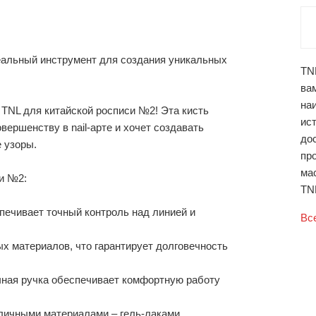
еальный инструмент для создания уникальных
TNL
вам
наи
 TNL для китайской росписи №2! Эта кисть
ист
вершенству в nail-арте и хочет создавать
до
 узоры.
пр
ма
и №2:
TNL
спечивает точный контроль над линией и
Вс
ых материалов, что гарантирует долговечность
ичная ручка обеспечивает комфортную работу
зличными материалами – гель-лаками,