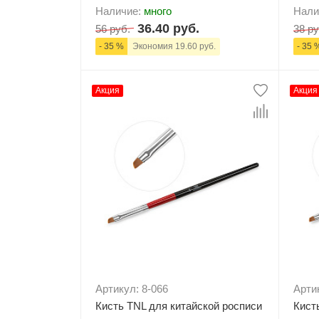
Наличие:
много
Нали
36.40 руб.
56 руб.
38 ру
- 35 %
Экономия 19.60 руб.
- 35 
Акция
Акция
-
+
В корзину
-
Артикул: 8-066
Артик
Кисть TNL для китайской росписи
Кист