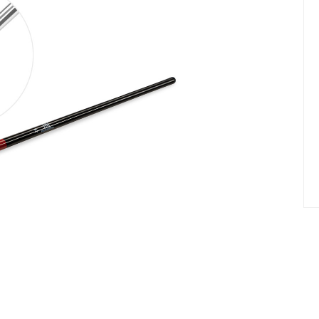
елад
Пилки Бафы Оптом
стекло
Бафы полировщики
нфекция
Пилки Бумеранги
Пилки Лодочки
 пакеты
Пилки Прямые
нструментов
Пилки Ромбы
к
Пилки Педикюрные
 стерилизаторы
Сменные файлы
рументы
Педикюр
ки
ры
Праймеры-Дегидраторы
 для инструмента