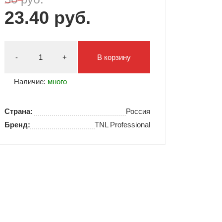
23.40 руб.
Типсы и формы
Я Скрытые товары
Гель лаки Y.me Nails
-
+
В корзину
Наличие:
много
Страна:
Россия
Бренд:
TNL Professional