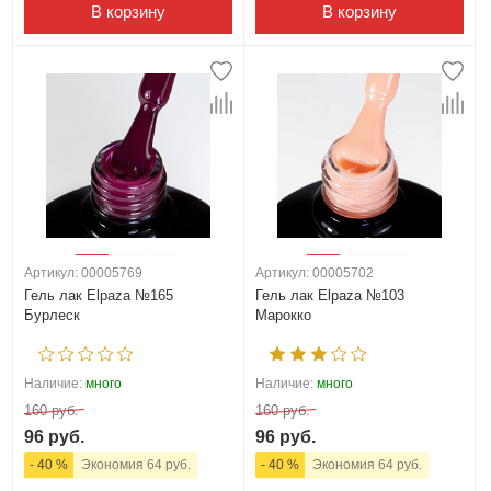
В корзину
В корзину
Артикул: 00005769
Артикул: 00005702
Гель лак Elpaza №165
Гель лак Elpaza №103
Бурлеск
Марокко
Наличие:
много
Наличие:
много
160 руб.
160 руб.
96 руб.
96 руб.
- 40 %
Экономия 64 руб.
- 40 %
Экономия 64 руб.