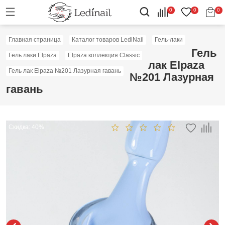
0
0
0
Главная страница
Каталог товаров LediNail
Гель-лаки
Гель
Гель лаки Elpaza
Elpaza коллекция Classic
лак Elpaza
Гель лак Elpaza №201 Лазурная гавань
№201 Лазурная
гавань
Скидка: 40%