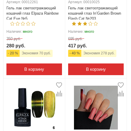
Артикул: 00012261
Артикул: 00010025
Гель лак светоотражающий
Гель лак светоотражающий
кошачий глаз Elpaza Rainbow
кошачий глаз In’Garden Brown
Cat Eye №5
Flash Cat №203
Наличие:
много
Наличие:
много
350 руб.
695 руб.
280 руб.
417 руб.
- 20 %
Экономия 70 руб.
- 40 %
Экономия 278 руб.
В корзину
В корзину