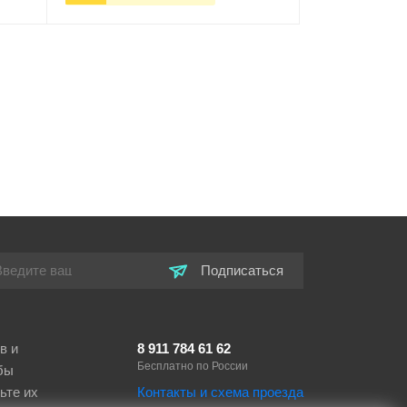
ну
-
+
В корзину
Подписаться
в и
8 911 784 61 62
Бесплатно по России
бы
ьте их
Контакты и схема проезда