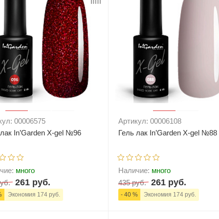
кул: 00006575
Артикул: 00006108
 лак In’Garden X-gel №96
Гель лак In’Garden X-gel №88
чие:
много
Наличие:
много
261 руб.
261 руб.
уб.
435 руб.
%
Экономия 174 руб.
- 40 %
Экономия 174 руб.