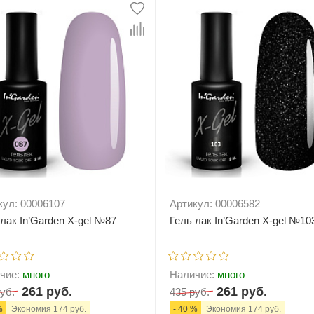
+
В корзину
-
+
В корзи
кул: 00006107
Артикул: 00006582
 лак In’Garden X-gel №87
Гель лак In’Garden X-gel №10
чие:
много
Наличие:
много
261 руб.
261 руб.
уб.
435 руб.
%
Экономия 174 руб.
- 40 %
Экономия 174 руб.