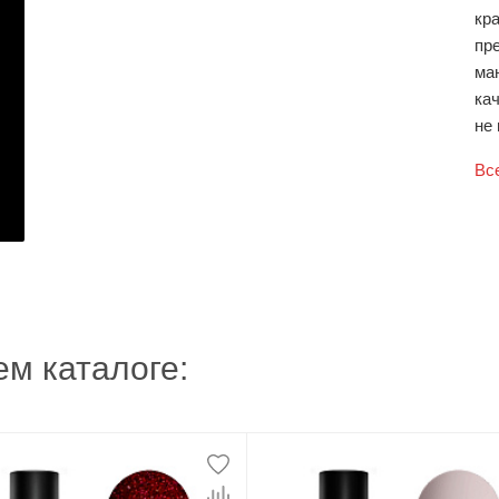
кр
пр
ма
кач
не 
Вс
м каталоге: