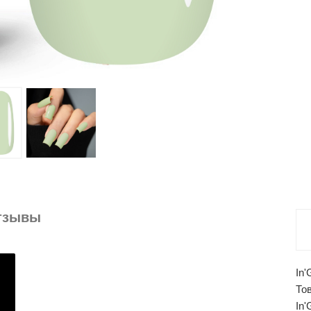
тзывы
In
То
In