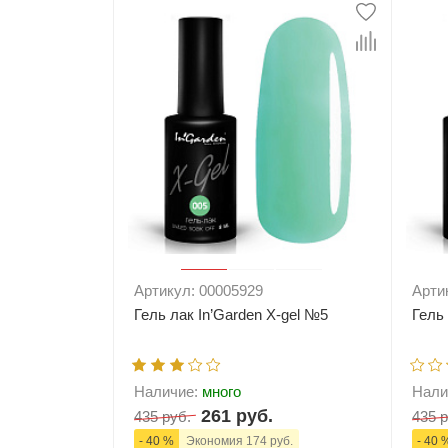
-
+
В корзину
-
Артикул: 00005929
Арти
Гель лак In’Garden X-gel №5
Гель
Наличие:
много
Нали
261 руб.
435 руб.
435 р
- 40 %
Экономия 174 руб.
- 40 