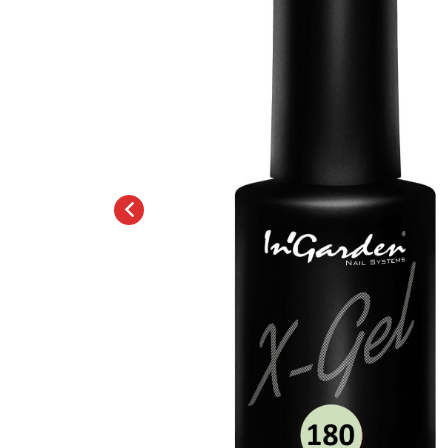
Топовые покрытия
Марм
Битое 
Гель-лаки
Дези
Гель лаки Elpaza
Гель лаки Grattol
Крафт
Гель лаки InGarden
Для и
Гель лаки Nail Republic
Для ру
Гель лаки Pinky
Боксы
Гель лаки TNL
Инст
Гель лаки Uno
Кусач
Гель лаки Кошачий глаз
Пуше
Гель лаки Mia
Чехлы