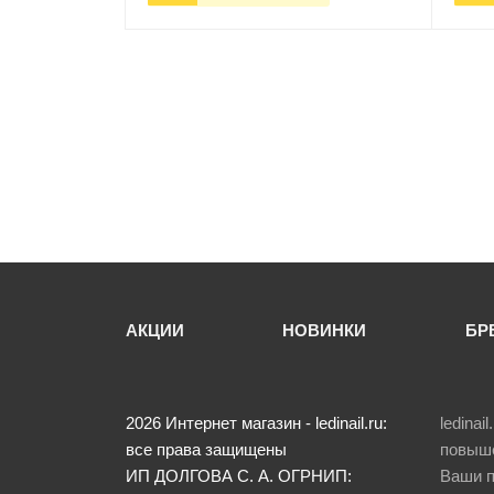
-
+
В корзину
-
АКЦИИ
НОВИНКИ
БР
2026
Интернет магазин - ledinail.ru:
ledina
все права защищены
повыше
ИП ДОЛГОВА С. А.
ОГРНИП:
Ваши п