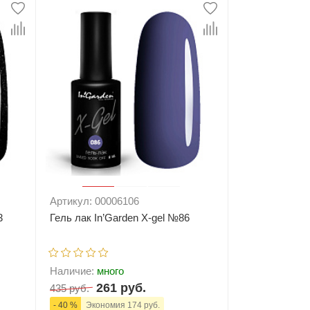
ну
-
+
В корзину
Артикул: 00006106
3
Гель лак In’Garden X-gel №86
Наличие:
много
261 руб.
435 руб.
- 40 %
Экономия 174 руб.