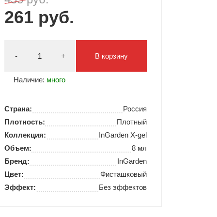
261 руб.
Типсы и формы
Я Скрытые товары
Гель лаки Y.me Nails
-
+
В корзину
Наличие:
много
Страна:
Россия
Плотность:
Плотный
Коллекция:
InGarden X-gel
Объем:
8 мл
Бренд:
InGarden
Цвет:
Фисташковый
Эффект:
Без эффектов