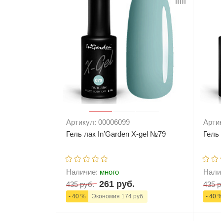
Артикул: 00006099
Арти
Гель лак In’Garden X-gel №79
Гель
Наличие:
много
Нали
261 руб.
435 руб.
435 р
- 40 %
Экономия 174 руб.
- 40 