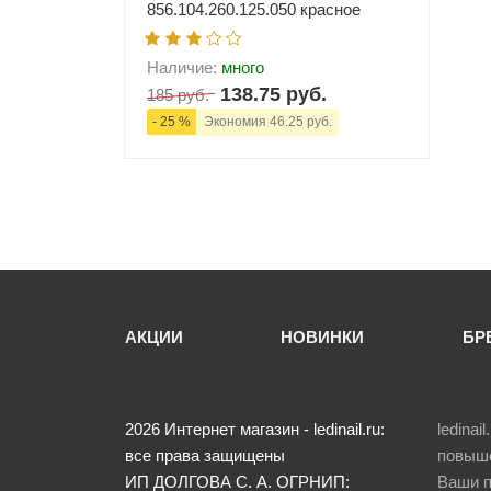
856.104.260.125.050 красное
Наличие:
много
138.75 руб.
185 руб.
- 25 %
Экономия 46.25 руб.
-
+
В корзину
АКЦИИ
НОВИНКИ
БР
2026
Интернет магазин - ledinail.ru:
ledina
все права защищены
повыше
ИП ДОЛГОВА С. А.
ОГРНИП:
Ваши п