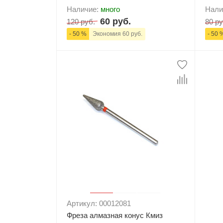
Наличие:
много
Нали
60 руб.
120 руб.
80 ру
- 50 %
Экономия 60 руб.
- 50 
-
+
В корзину
-
Артикул: 00012081
Фреза алмазная конус Кмиз