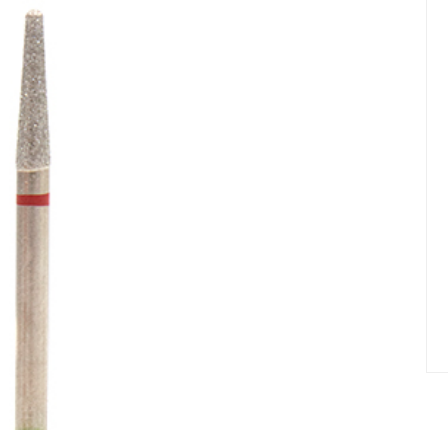
елад
Пилки Бафы Оптом
стекло
Бафы полировщики
нфекция
Пилки Бумеранги
Пилки Лодочки
 пакеты
Пилки Прямые
нструментов
Пилки Ромбы
к
Пилки Педикюрные
 стерилизаторы
Сменные файлы
рументы
Педикюр
ки
ры
Праймеры-Дегидраторы
 для инструмента