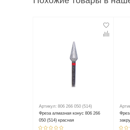
Похожие товары в наше
Артикул: 806 266 050 (514)
Артик
Фреза алмазная конус 806 266
Фрез
050 (514) красная
закр
крас