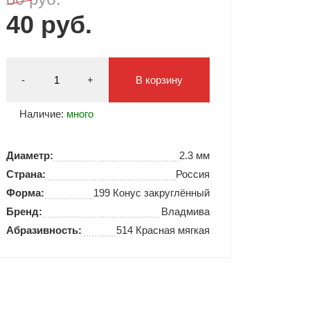
40 руб.
Типсы и формы
Я Скрытые товары
Гель лаки Y.me Nails
-
+
В корзину
Наличие:
много
Диаметр:
2.3 мм
Страна:
Россия
Форма:
199 Конус закруглённый
Бренд:
Владмива
Абразивность:
514 Красная мягкая