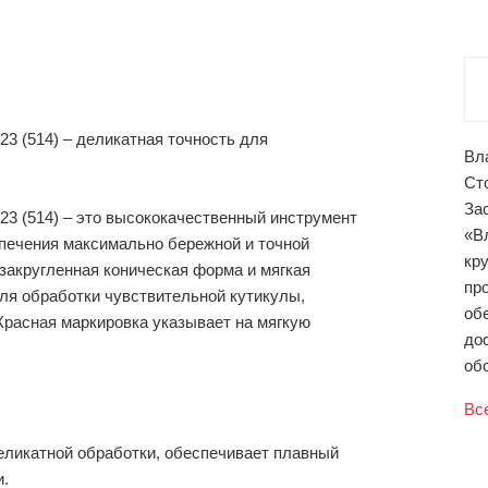
23 (514) – деликатная точность для
Вл
Ст
За
023 (514) – это высококачественный инструмент
«В
печения максимально бережной и точной
кр
закругленная коническая форма и мягкая
пр
ля обработки чувствительной кутикулы,
об
Красная маркировка указывает на мягкую
до
обо
Вс
еликатной обработки, обеспечивает плавный
и.