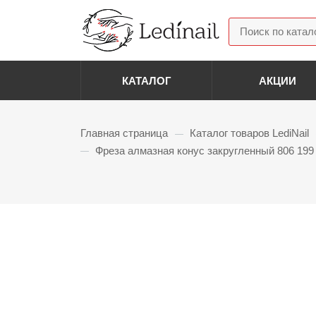
КАТАЛОГ
АКЦИИ
Акриловая система
Гелев
Главная страница
Каталог товаров LediNail
—
Acryl Gel (Полигель)
Гель 
Фреза алмазная конус закругленный 806 199 
—
Паути
Боры Фрезы Колпачки
Гель 
Фрезы алмазные
Диза
Фрезы для снятия
Колпачки
Разно
Полировщики
Слайд
Лотки подставки
Стемп
Скидка: 50%
Смарт диски и файлы
Фольг
Фрезы корундовые
Страз
Втирк
Базовые и Топовые
Блест
покрытия
Пайет
Базовые покрытия
Бульо