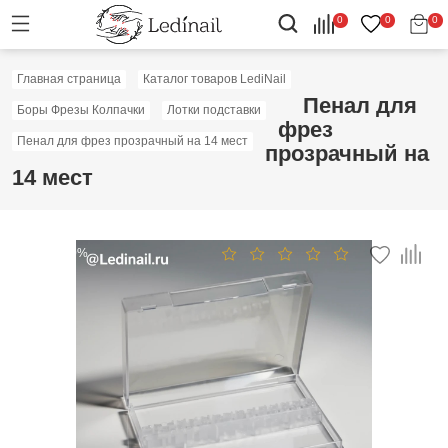
0
0
0
Главная страница
Каталог товаров LediNail
Пенал для
Боры Фрезы Колпачки
Лотки подставки
фрез
Пенал для фрез прозрачный на 14 мест
прозрачный на
14 мест
Скидка: 40%