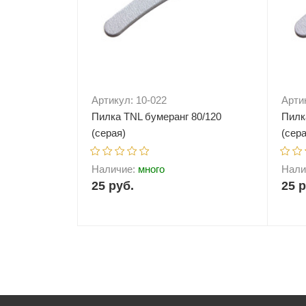
Артикул: 10-022
Арти
Пилка TNL бумеранг 80/120
Пилк
(серая)
(сера
Наличие:
много
Нали
25 руб.
25 р
-
+
В корзину
-