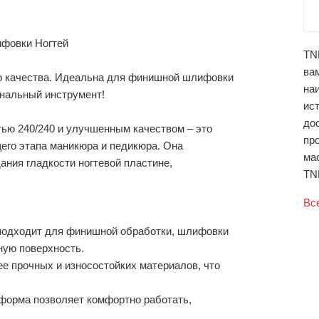
ифовки Ногтей
TNL
вам
го качества. Идеальна для финишной шлифовки
наи
нальный инструмент!
ист
до
тью 240/240 и улучшенным качеством – это
пр
го этапа маникюра и педикюра. Она
ма
ния гладкости ногтевой пластине,
TNL
Вс
подходит для финишной обработки, шлифовки
ную поверхность.
 прочных и износостойких материалов, что
орма позволяет комфортно работать,