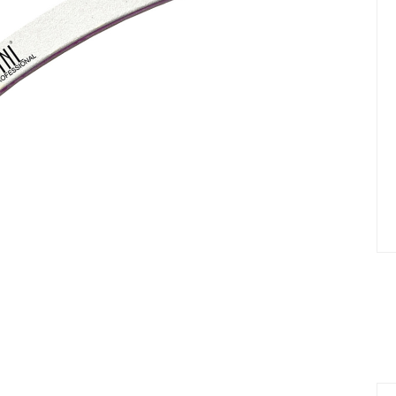
елад
Пилки Бафы Оптом
стекло
Бафы полировщики
нфекция
Пилки Бумеранги
Пилки Лодочки
 пакеты
Пилки Прямые
нструментов
Пилки Ромбы
к
Пилки Педикюрные
 стерилизаторы
Сменные файлы
рументы
Педикюр
ки
ры
Праймеры-Дегидраторы
 для инструмента