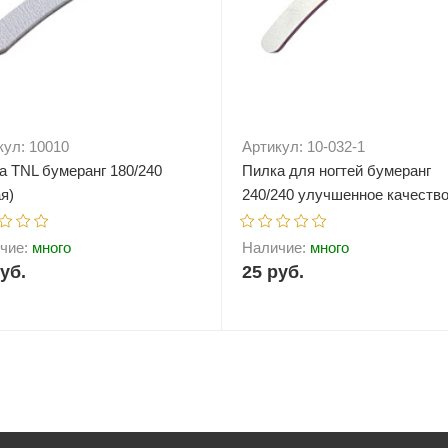
кул: 10010
Артикул: 10-032-1
а TNL бумеранг 180/240
Пилка для ногтей бумеранг
я)
240/240 улучшенное качеств
(белая)
чие:
много
Наличие:
много
уб.
25 руб.
+
В корзину
-
+
В корзи