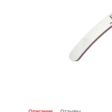
Топовые покрытия
Марм
Битое 
Гель-лаки
Дези
Гель лаки Elpaza
Гель лаки Grattol
Крафт
Гель лаки InGarden
Для и
Гель лаки Nail Republic
Для ру
Гель лаки Pinky
Боксы
Гель лаки TNL
Инст
Гель лаки Uno
Кусач
Гель лаки Кошачий глаз
Пуше
Гель лаки Mia
Чехлы
Описание
Отзывы