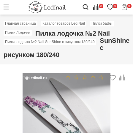
0
0
0
Главная страница
Каталог товаров LediNail
Пилки бафы
Пилка лодочка №2 Nail
Пилки Лодочки
SunShine
Пилка лодочка №2 Nail SunShine с рисунком 180/240
с
рисунком 180/240
Скидка: 30%