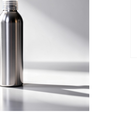
елад
Пилки Бафы Оптом
стекло
Бафы полировщики
нфекция
Пилки Бумеранги
Пилки Лодочки
 пакеты
Пилки Прямые
нструментов
Пилки Ромбы
к
Пилки Педикюрные
 стерилизаторы
Сменные файлы
рументы
Педикюр
ки
ры
Праймеры-Дегидраторы
 для инструмента