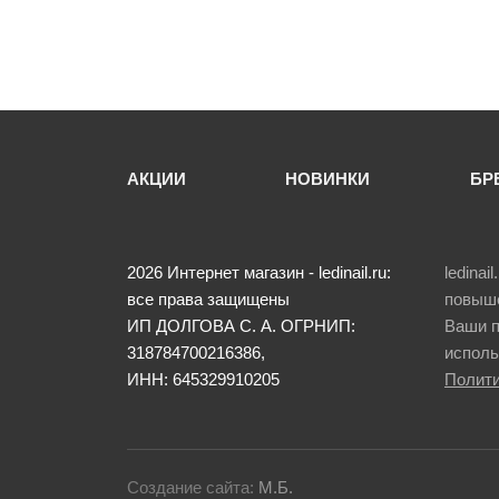
-
+
В корзину
-
АКЦИИ
НОВИНКИ
БР
2026
Интернет магазин - ledinail.ru:
ledina
все права защищены
повыше
ИП ДОЛГОВА С. А.
ОГРНИП:
Ваши п
318784700216386,
исполь
ИНН: 645329910205
Полити
Создание сайта:
М.Б.