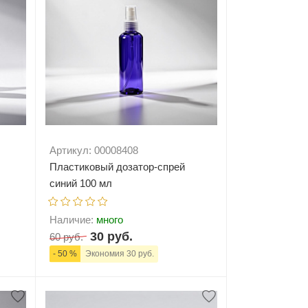
Артикул: 00008408
Пластиковый дозатор-спрей
синий 100 мл
Наличие:
много
30 руб.
60 руб.
- 50 %
Экономия 30 руб.
ну
-
+
В корзину