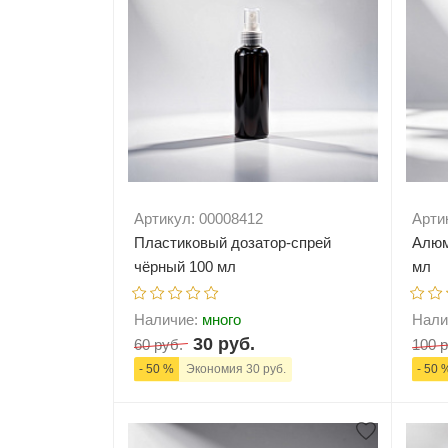
Артикул: 00008412
Арти
Пластиковый дозатор-спрей
Алюм
чёрный 100 мл
мл
Наличие:
много
Нали
30 руб.
60 руб.
100 р
- 50 %
Экономия 30 руб.
- 50 
-
+
В корзину
-