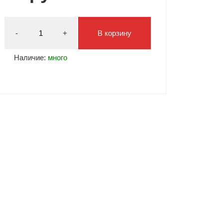
Типсы и формы
Я Скрытые товары
-
+
В корзину
Гель лаки Y.me Nails
Наличие:
много