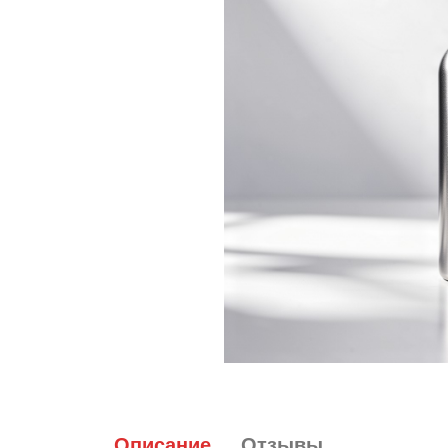
Топовые покрытия
Марм
Битое 
Гель-лаки
Дези
Гель лаки Elpaza
Гель лаки Grattol
Крафт
Гель лаки InGarden
Для и
Гель лаки Nail Republic
Для ру
Гель лаки Pinky
Боксы
Гель лаки TNL
Инст
Гель лаки Uno
Кусач
Гель лаки Кошачий глаз
Пуше
Гель лаки Mia
Чехлы
Описание
Отзывы