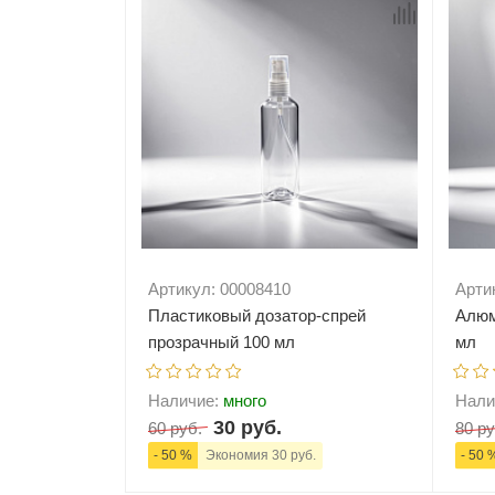
Артикул: 00008410
Арти
Пластиковый дозатор-спрей
Алюм
прозрачный 100 мл
мл
Наличие:
много
Нали
30 руб.
60 руб.
80 ру
- 50 %
Экономия 30 руб.
- 50 