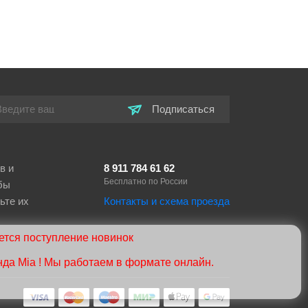
-
+
В корзину
ну
Подписаться
в и
8 911 784 61 62
Бесплатно по России
бы
ьте их
Контакты и схема проезда
тся поступление новинок
нда Mia ! Мы работаем в формате онлайн.