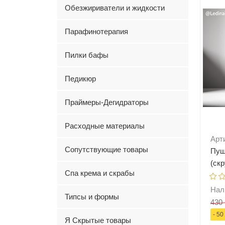
-
Обезжириватели и жидкости
Парафинотерапия
Пилки бафы
Педикюр
Праймеры-Дегидраторы
Расходные материалы
Арт
Сопутствующие товары
Пуш
(ск
Спа крема и скрабы
пуш
30/3
Нал
Типсы и формы
430 
- 50
Я Скрытые товары