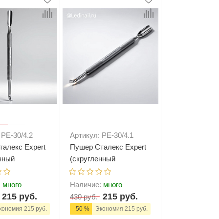
+
В корзину
-
+
В корзину
 PE-30/4.2
Артикул: PE-30/4.1
алекс Expert
Пушер Сталекс Expert
нный
(скругленный
тогнутая
пушер+отогнутая
(PE-30/4.2)
лопасть) (PE-30/4.1)
:
много
Наличие:
много
215 руб.
215 руб.
430 руб.
ономия 215 руб.
- 50 %
Экономия 215 руб.