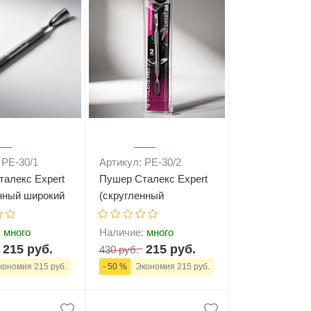
Типсы и формы
Я Скрытые товары
Гель лаки Y.me Nails
 PE-30/1
Артикул: PE-30/2
алекс Expert
Пушер Сталекс Expert
нный широкий
(скругленный
кругленный
пушер+пика) (PE-30/2)
PE-30/1)
:
много
Наличие:
много
215 руб.
215 руб.
430 руб.
ономия 215 руб.
- 50 %
Экономия 215 руб.