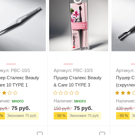
елад
Пилки Бафы Оптом
стекло
Бафы полировщики
нфекция
Пилки Бумеранги
Пилки Лодочки
 пакеты
Пилки Прямые
нструментов
Пилки Ромбы
к
Пилки Педикюрные
 стерилизаторы
Сменные файлы
рументы
Педикюр
ки
ры
Праймеры-Дегидраторы
 для инструмента
икул: PBC-10/1
Артикул: PBC-10/3
Артикул:
ер Сталекс Beauty
Пушер Сталекс Beauty
Пушер Ст
are 10 TYPE 1
& Care 10 TYPE 3
(скругле
а)
(топорик)
пушер+с
пушер) (
ичие:
много
Наличие:
много
Наличие
75 руб.
75 руб.
руб.
150 руб.
430 руб.
 %
Экономия 75 руб.
- 50 %
Экономия 75 руб.
- 50 %
Эк