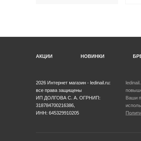
-
АКЦИИ
НОВИНКИ
БР
2026
Интернет магазин - ledinail.ru:
ledina
все права защищены
повыше
ИП ДОЛГОВА С. А.
ОГРНИП:
Ваши п
318784700216386,
исполь
ИНН: 645329910205
Полити