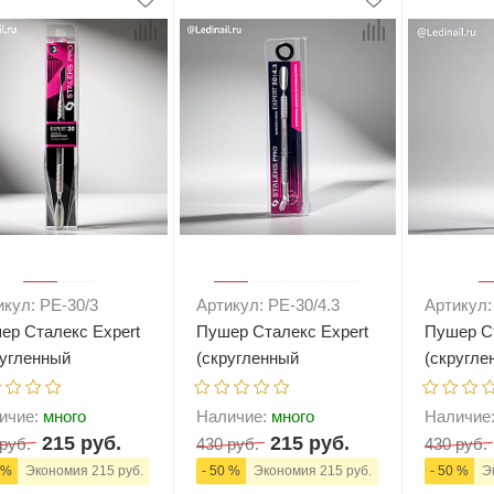
+
В корзину
-
+
В корзину
-
икул: PE-30/3
Артикул: PE-30/4.3
Артикул:
ер Сталекс Expert
Пушер Сталекс Expert
Пушер Ст
ругленный
(скругленный
(скругле
ер+топорик) (PE-
пушер+отогнутая
пушер+о
)
лопасть) (PE-30/4.3)
лопасть) 
ичие:
много
Наличие:
много
Наличие
215 руб.
215 руб.
руб.
430 руб.
430 руб.
 %
Экономия 215 руб.
- 50 %
Экономия 215 руб.
- 50 %
Эк