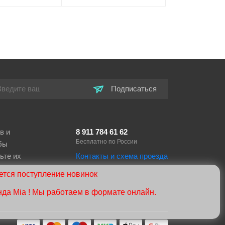
+
В корзину
-
+
В корзину
Подписаться
в и
8 911 784 61 62
Бесплатно по России
бы
ьте их
Контакты и схема проезда
тся поступление новинок
нда Mia ! Мы работаем в формате онлайн.