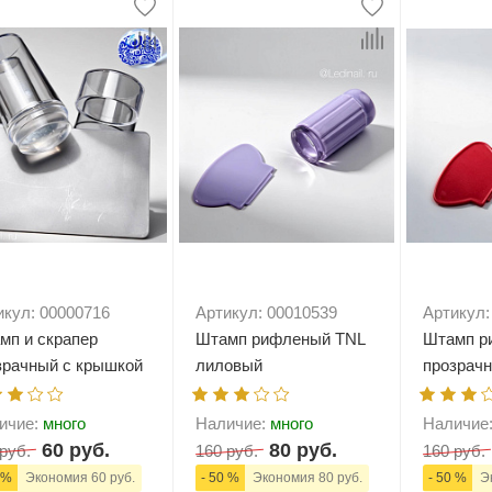
елад
Пилки Бафы Оптом
стекло
Бафы полировщики
нфекция
Пилки Бумеранги
Пилки Лодочки
 пакеты
Пилки Прямые
нструментов
Пилки Ромбы
к
Пилки Педикюрные
 стерилизаторы
Сменные файлы
рументы
Педикюр
ки
ры
Праймеры-Дегидраторы
 для инструмента
икул: 00000716
Артикул: 00010539
Артикул:
мп и скрапер
Штамп рифленый TNL
Штамп р
зрачный с крышкой
лиловый
прозрач
ичие:
много
Наличие:
много
Наличие
60 руб.
80 руб.
руб.
160 руб.
160 руб.
 %
Экономия 60 руб.
- 50 %
Экономия 80 руб.
- 50 %
Эк