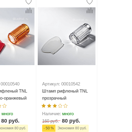
Типсы и формы
Я Скрытые товары
Гель лаки Y.me Nails
 00010540
Артикул: 00010542
ифленый TNL
Штамп рифленый TNL
но-оранжевый
прозрачный
:
много
Наличие:
много
80 руб.
80 руб.
160 руб.
ономия 80 руб.
- 50 %
Экономия 80 руб.