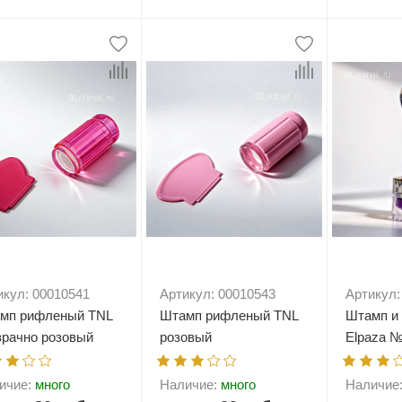
+
В корзину
-
+
В корзину
-
икул: 00010541
Артикул: 00010543
Артикул:
мп рифленый TNL
Штамп рифленый TNL
Штамп и 
зрачно розовый
розовый
Elpaza 
ичие:
много
Наличие:
много
Наличие