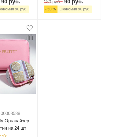
90 руб.
90 руб.
180 руб.
ономия 90 руб.
- 50 %
Экономия 90 руб.
+
В корзину
-
+
В корзину
 00008588
tty Органайзер
тин на 24 шт