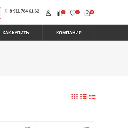
8 911 784 61 62
0
0
0
КАК КУПИТЬ
КОМПАНИЯ
ставка
Отзывы
Расходные материалы
Перчатки
Салфетки простыни
лата
Контакты
Маски
Сопутствующие товары
Разное
рантия и возврат
Сертификаты
Магниты
Палитры
Щетки и сметки
Скидочные карты
Помпы и ванночки
Пеналы стаканчики
Маникюрные валики
Политика
Наклейки на типсы
конфиденциальности
Фартуки
Спа крема и скрабы