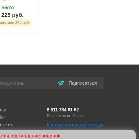
:
много
225 руб.
ономия 225 руб.
+
В корзину
Подписаться
в и
8 911 784 61 62
Бесплатно по России
бы
ьте их
Контакты и схема проезда
тся поступление новинок