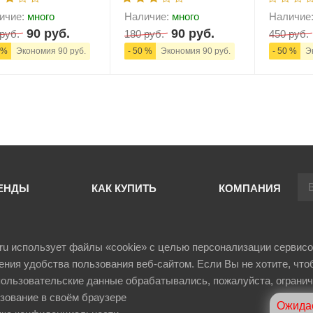
ичие:
много
Наличие:
много
Наличие
90 руб.
90 руб.
руб.
180 руб.
450 руб.
 %
Экономия 90 руб.
- 50 %
Экономия 90 руб.
- 50 %
Эк
+
В корзину
-
+
В корзину
-
ЕНДЫ
КАК КУПИТЬ
КОМПАНИЯ
il.ru использует файлы «cookie» с целью персонализации сервисо
ния удобства пользования веб-сайтом. Если Вы не хотите, что
ользовательские данные обрабатывались, пожалуйста, огранич
зование в своём браузере
Ожидае