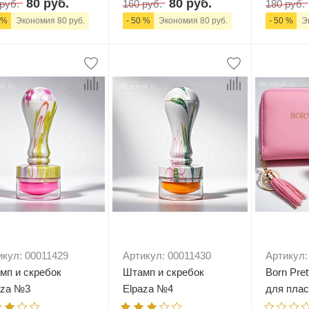
80 руб.
80 руб.
руб.
160 руб.
180 руб.
 %
Экономия 80 руб.
- 50 %
Экономия 80 руб.
- 50 %
Эк
+
В корзину
-
+
В корзину
-
икул: 00011429
Артикул: 00011430
Артикул:
мп и скребок
Штамп и скребок
Born Pre
aza №3
Elpaza №4
для плас
розовый