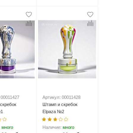
+
В корзину
-
+
В корзину
 00011427
Артикул: 00011428
скребок
Штамп и скребок
№1
Elpaza №2
:
много
Наличие:
много