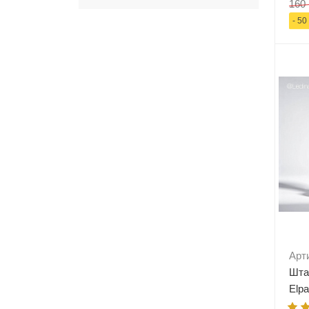
160 
- 50
-
Арт
Шта
Elp