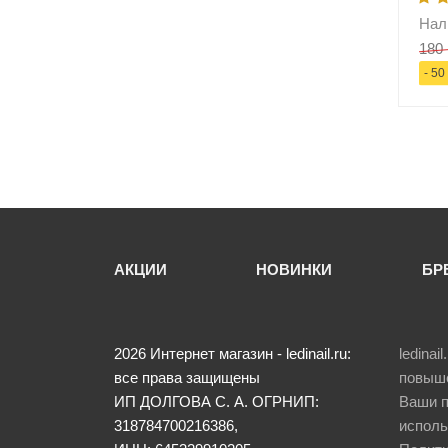
Нал
180 
- 50
-
АКЦИИ
НОВИНКИ
БР
2026
Интернет магазин - ledinail.ru:
ledina
все права защищены
повыше
ИП ДОЛГОВА С. А.
ОГРНИП:
Ваши п
318784700216386,
исполь