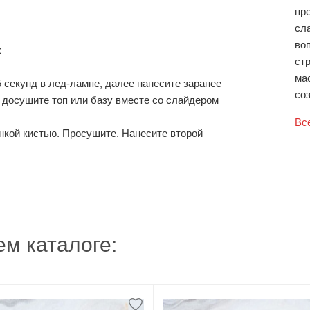
пр
сл
во
к
ст
ма
-5 секунд в лед-лампе, далее нанесите заранее
соз
 досушите топ или базу вместе со слайдером
Вс
онкой кистью. Просушите. Нанесите второй
м каталоге: