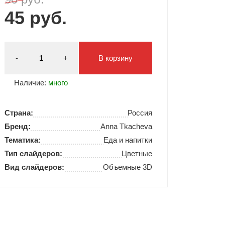
45 руб.
Типсы и формы
Я Скрытые товары
Гель лаки Y.me Nails
-
+
В корзину
Наличие:
много
Страна:
Россия
Бренд:
Anna Tkacheva
Тематика:
Еда и напитки
Тип слайдеров:
Цветные
Вид слайдеров:
Объемные 3D