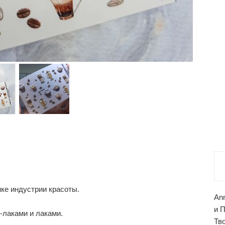
ке индустрии красоты.
An
и 
-лаками и лаками.
Тв