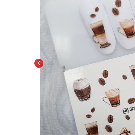
Топовые покрытия
Марм
Битое 
Гель-лаки
Дези
Гель лаки Elpaza
Гель лаки Grattol
Крафт
Гель лаки InGarden
Для и
Гель лаки Nail Republic
Для ру
Гель лаки Pinky
Боксы
Гель лаки TNL
Инст
Гель лаки Uno
Кусач
Гель лаки Кошачий глаз
Пуше
Гель лаки Mia
Чехлы