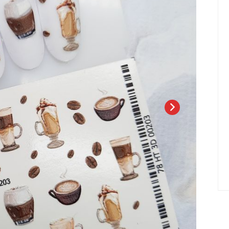
елад
Пилки Бафы Оптом
стекло
Бафы полировщики
нфекция
Пилки Бумеранги
Пилки Лодочки
 пакеты
Пилки Прямые
нструментов
Пилки Ромбы
к
Пилки Педикюрные
 стерилизаторы
Сменные файлы
рументы
Педикюр
ки
ры
Праймеры-Дегидраторы
 для инструмента