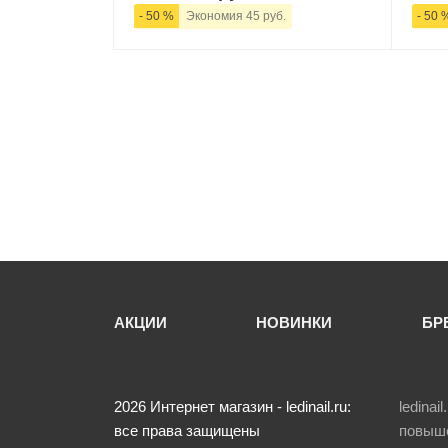
- 50 %
Экономия 45 руб.
- 50 
-
+
В корзину
-
АКЦИИ
НОВИНКИ
БР
2026
Интернет магазин - ledinail.ru:
ledina
все права защищены
повыше