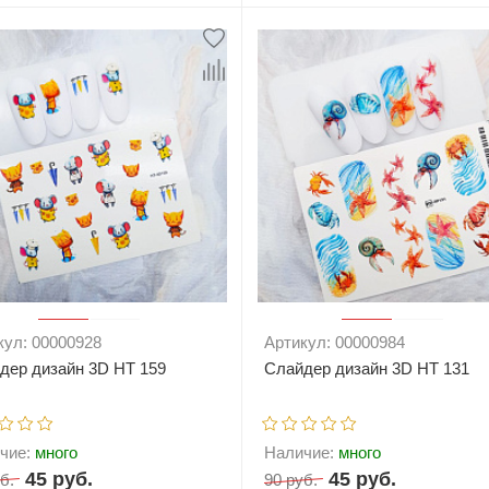
+
В корзину
-
+
В корзи
кул: 00000928
Артикул: 00000984
дер дизайн 3D HT 159
Слайдер дизайн 3D HT 131
чие:
много
Наличие:
много
45 руб.
45 руб.
б.
90 руб.