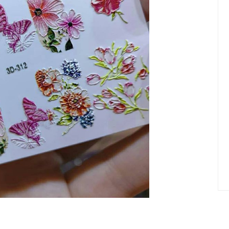
елад
Пилки Бафы Оптом
стекло
Бафы полировщики
нфекция
Пилки Бумеранги
Пилки Лодочки
 пакеты
Пилки Прямые
нструментов
Пилки Ромбы
к
Пилки Педикюрные
 стерилизаторы
Сменные файлы
рументы
Педикюр
ки
ры
Праймеры-Дегидраторы
 для инструмента