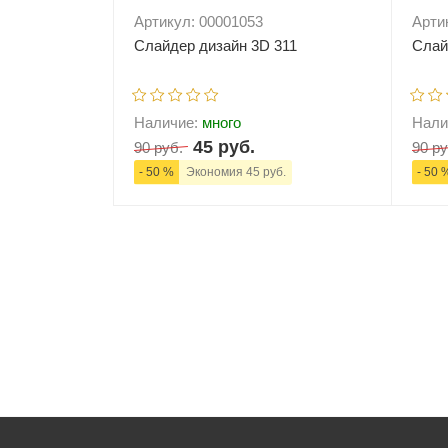
Артикул: 00001053
Арти
Слайдер дизайн 3D 311
Слай
Наличие:
много
Нали
45 руб.
90 руб.
90 ру
- 50 %
Экономия 45 руб.
- 50 
-
+
В корзину
-