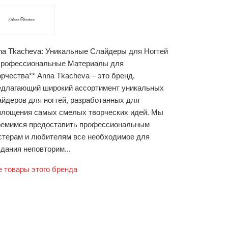
na Tkacheva: Уникальные Слайдеры для Ногтей
Профессиональные Материалы для
орчества** Anna Tkacheva – это бренд,
едлагающий широкий ассортимент уникальных
айдеров для ногтей, разработанных для
площения самых смелых творческих идей. Мы
ремимся предоставить профессиональным
стерам и любителям все необходимое для
дания неповторим...
е товары этого бренда