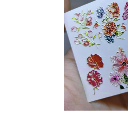
Топовые покрытия
Марм
Битое 
Гель-лаки
Дези
Гель лаки Elpaza
Гель лаки Grattol
Крафт
Гель лаки InGarden
Для и
Гель лаки Nail Republic
Для ру
Гель лаки Pinky
Боксы
Гель лаки TNL
Инст
Гель лаки Uno
Кусач
Гель лаки Кошачий глаз
Пуше
Гель лаки Mia
Чехлы