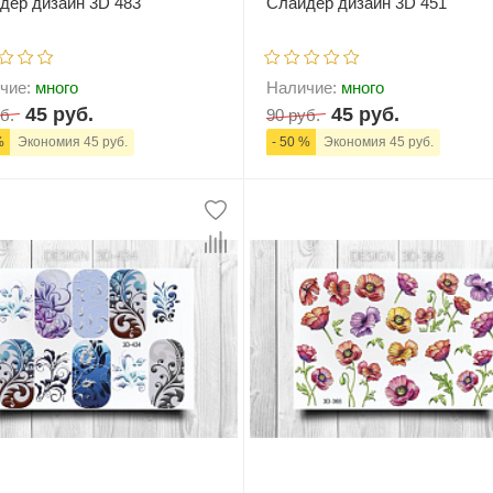
дер дизайн 3D 483
Слайдер дизайн 3D 451
чие:
много
Наличие:
много
45 руб.
45 руб.
б.
90 руб.
%
Экономия 45 руб.
- 50 %
Экономия 45 руб.
+
В корзину
-
+
В корзи