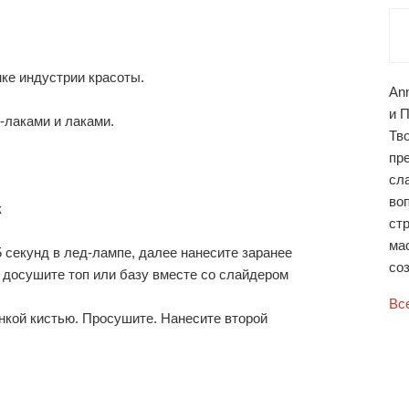
ке индустрии красоты.
An
и 
-лаками и лаками.
Тв
пр
сл
во
к
ст
ма
-5 секунд в лед-лампе, далее нанесите заранее
соз
 досушите топ или базу вместе со слайдером
Вс
онкой кистью. Просушите. Нанесите второй