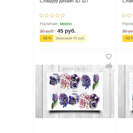
Слайдер дизайн 3D 327
Слай
Наличие:
много
Нали
45 руб.
90 руб.
90 ру
- 50 %
Экономия 45 руб.
- 50 
-
+
В корзину
-