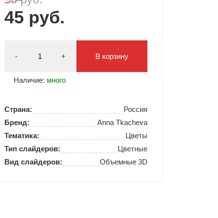
45 руб.
Типсы и формы
Я Скрытые товары
Гель лаки Y.me Nails
-
+
В корзину
Наличие:
много
Страна:
Россия
Бренд:
Anna Tkacheva
Тематика:
Цветы
Тип слайдеров:
Цветные
Вид слайдеров:
Объемные 3D