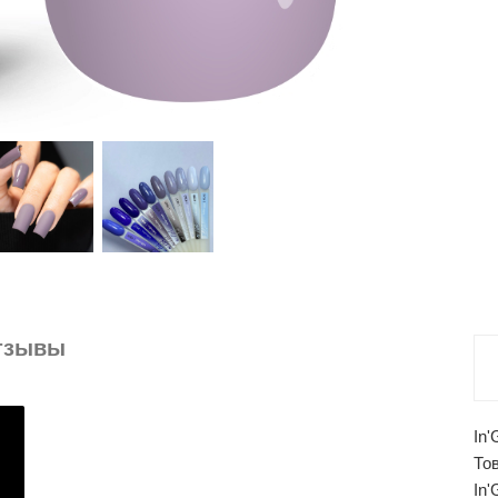
тзывы
In
То
In