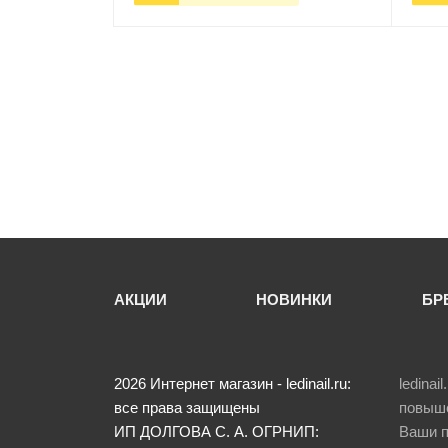
-
+
В корзину
-
АКЦИИ
НОВИНКИ
БР
2026
Интернет магазин - ledinail.ru:
ledina
все права защищены
повыше
ИП ДОЛГОВА С. А.
ОГРНИП:
Ваши п