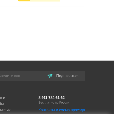
ну
-
+
В корзину
Подписаться
в и
8 911 784 61 62
Бесплатно по России
бы
ьте их
Контакты и схема проезда