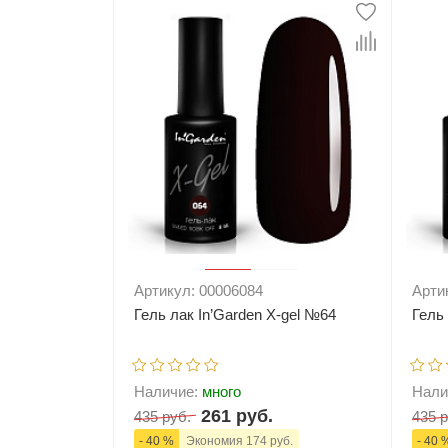
-
+
В корзину
-
Артикул: 00006084
Арти
Гель лак In’Garden X-gel №64
Гель
Наличие:
много
Нали
261 руб.
435 руб.
435 р
- 40 %
Экономия 174 руб.
- 40 