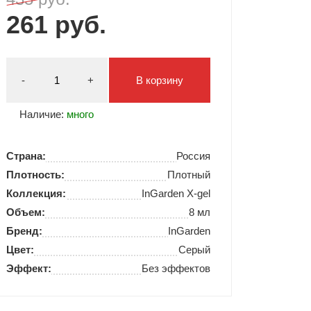
261 руб.
Типсы и формы
Я Скрытые товары
Гель лаки Y.me Nails
-
+
В корзину
Наличие:
много
Страна:
Россия
Плотность:
Плотный
Коллекция:
InGarden X-gel
Объем:
8 мл
Бренд:
InGarden
Цвет:
Серый
Эффект:
Без эффектов