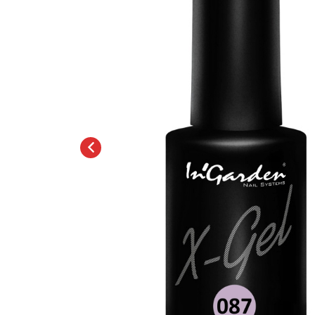
Топовые покрытия
Марм
Битое 
Гель-лаки
Дези
Гель лаки Elpaza
Гель лаки Grattol
Крафт
Гель лаки InGarden
Для и
Гель лаки Nail Republic
Для ру
Гель лаки Pinky
Боксы
Гель лаки TNL
Инст
Гель лаки Uno
Кусач
Гель лаки Кошачий глаз
Пуше
Гель лаки Mia
Чехлы