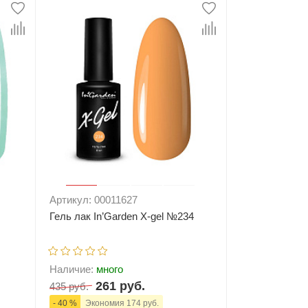
ну
-
+
В корзину
Артикул: 00011627
Гель лак In’Garden X-gel №234
Наличие:
много
261 руб.
435 руб.
- 40 %
Экономия 174 руб.