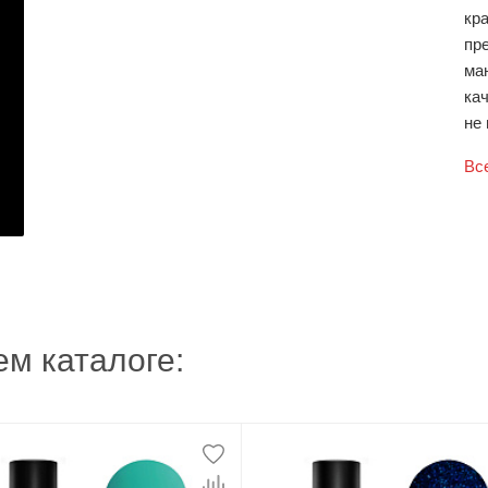
кр
пр
ма
кач
не 
Вс
м каталоге: