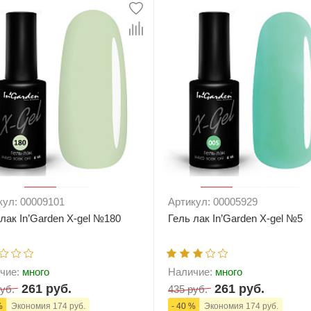
+
В корзину
-
+
В корзи
кул: 00009101
Артикул: 00005929
 лак In’Garden X-gel №180
Гель лак In’Garden X-gel №5
чие:
много
Наличие:
много
261 руб.
261 руб.
уб.
435 руб.
%
Экономия 174 руб.
- 40 %
Экономия 174 руб.