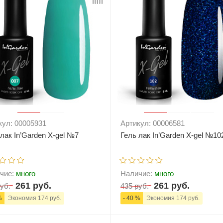
кул: 00005931
Артикул: 00006581
лак In’Garden X-gel №7
Гель лак In’Garden X-gel №10
чие:
много
Наличие:
много
261 руб.
261 руб.
уб.
435 руб.
%
Экономия 174 руб.
- 40 %
Экономия 174 руб.