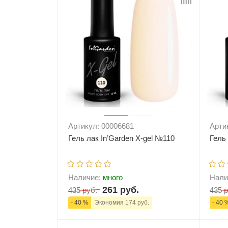
Артикул: 00006681
Арти
Гель лак In’Garden X-gel №110
Гель 
Наличие:
много
Нали
261 руб.
435 руб.
435 р
- 40 %
Экономия 174 руб.
- 40 