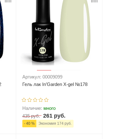
Артикул: 00009099
2
Гель лак In’Garden X-gel №178
Наличие:
много
261 руб.
435 руб.
- 40 %
Экономия 174 руб.