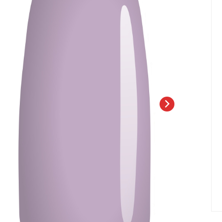
елад
Пилки Бафы Оптом
стекло
Бафы полировщики
нфекция
Пилки Бумеранги
Пилки Лодочки
 пакеты
Пилки Прямые
нструментов
Пилки Ромбы
к
Пилки Педикюрные
 стерилизаторы
Сменные файлы
рументы
Педикюр
ки
ры
Праймеры-Дегидраторы
 для инструмента