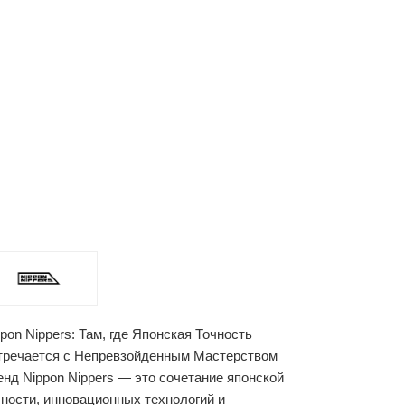
pon Nippers: Там, где Японская Точность
тречается с Непревзойденным Мастерством
енд Nippon Nippers — это сочетание японской
чности, инновационных технологий и