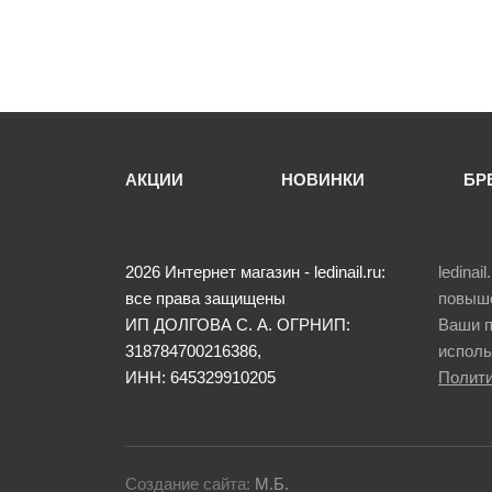
АКЦИИ
НОВИНКИ
БР
2026
Интернет магазин - ledinail.ru:
ledina
все права защищены
повыше
ИП ДОЛГОВА С. А.
ОГРНИП:
Ваши п
318784700216386,
исполь
ИНН: 645329910205
Полити
Создание сайта:
М.Б.