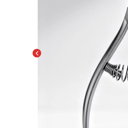
Топовые покрытия
Марм
Битое 
Гель-лаки
Дези
Гель лаки Elpaza
Гель лаки Grattol
Крафт
Гель лаки InGarden
Для и
Гель лаки Nail Republic
Для ру
Гель лаки Pinky
Боксы
Гель лаки TNL
Инст
Гель лаки Uno
Кусач
Гель лаки Кошачий глаз
Пуше
Гель лаки Mia
Чехлы