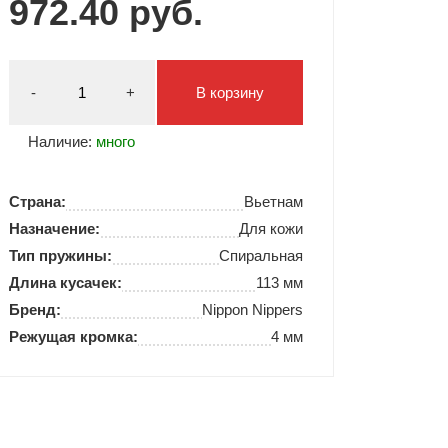
972.40 руб.
Типсы и формы
Я Скрытые товары
Гель лаки Y.me Nails
-
+
В корзину
Наличие:
много
Страна:
Вьетнам
Назначение:
Для кожи
Тип пружины:
Спиральная
Длина кусачек:
113 мм
Бренд:
Nippon Nippers
Режущая кромка:
4 мм