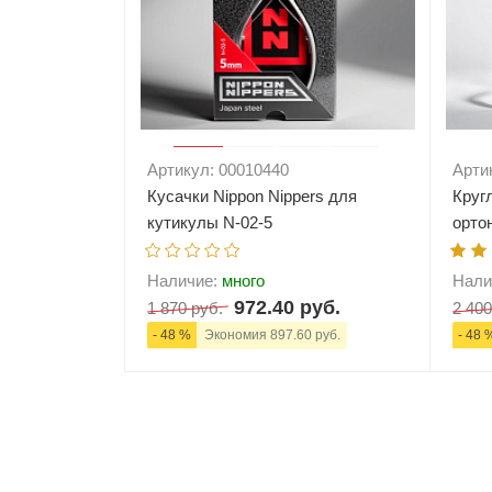
Артикул: 00010440
Арти
Кусачки Nippon Nippers для
Круг
кутикулы N-02-5
орто
Наличие:
много
Нали
972.40 руб.
1 870 руб.
2 400
- 48 %
Экономия 897.60 руб.
- 48 
-
+
В корзину
-