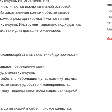
 кутикулы. Изготовленные из
мн
ки отличаются исключительной остротой,
пр
 Их закругленные кончики обеспечивают
пе
кожи, а режущая кромка 4 мм позволяет
не 
кутикулы. Инструмент идеально подходит как
вдо
ах, так и для домашнего маникюра.
Вс
:
нержавеющей стали, закаленной до прочности
вращают повреждение кожи.
о удаления кутикулы.
о работы с небольшими участками кутикулы.
обеспечивают удобство и маневренность.
у, могут подвергаться всем видам санитарной
нт, сочетающий в себе японское качество,