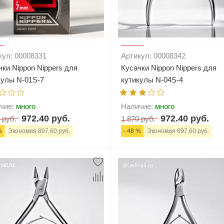
кул: 00008331
Артикул: 00008342
чки Nippon Nippers для
Кусачки Nippon Nippers для
кулы N-01S-7
кутикулы N-04S-4
чие:
много
Наличие:
много
972.40 руб.
972.40 руб.
 руб.
1 870 руб.
%
Экономия 897.60 руб.
- 48 %
Экономия 897.60 руб.
+
В корзину
-
+
В корзи