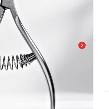
елад
Пилки Бафы Оптом
стекло
Бафы полировщики
нфекция
Пилки Бумеранги
Пилки Лодочки
 пакеты
Пилки Прямые
нструментов
Пилки Ромбы
к
Пилки Педикюрные
 стерилизаторы
Сменные файлы
рументы
Педикюр
ки
ры
Праймеры-Дегидраторы
 для инструмента