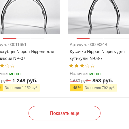
кул: 00011651
Артикул: 00008349
логубцы Nippon Nippers для
Кусачки Nippon Nippers для
никсии NP-07
кутикулы N-08-7
чие:
много
Наличие:
много
1 248 руб.
858 руб.
 руб.
1 650 руб.
%
Экономия 1 152 руб.
- 48 %
Экономия 792 руб.
+
В корзину
-
+
В корзи
Показать еще