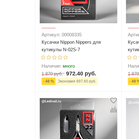
Артикул: 00008335
Арти
Кусачки Nippon Nippers для
Куса
кутикулы N-02S-7
кути
Наличие:
много
Нали
972.40 руб.
1 870 руб.
1 870
- 48 %
Экономия 897.60 руб.
- 48 
-
+
В корзину
-