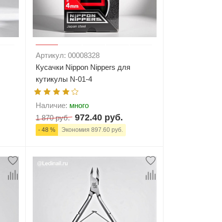
Артикул: 00008328
Кусачки Nippon Nippers для
кутикулы N-01-4
Наличие:
много
972.40 руб.
1 870 руб.
- 48 %
Экономия 897.60 руб.
ну
-
+
В корзину