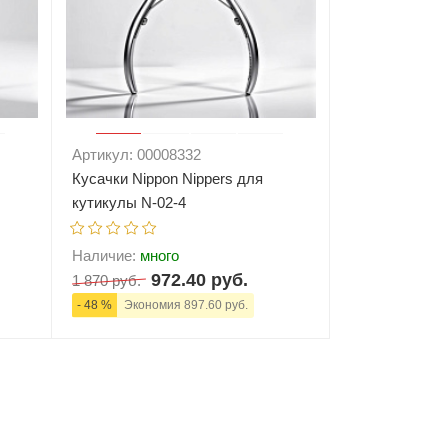
Артикул: 00008332
Кусачки Nippon Nippers для
кутикулы N-02-4
Наличие:
много
972.40 руб.
1 870 руб.
- 48 %
Экономия 897.60 руб.
ну
-
+
В корзину