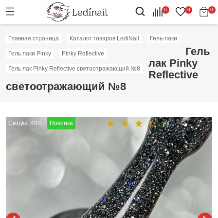
0
0
0
Главная страница
Каталог товаров LediNail
Гель-лаки
Гель
Гель лаки Pinky
Pinky Reflective
лак Pinky
Гель лак Pinky Reflective светоотражающий №8
Reflective
светоотражающий №8
Скидка: 40%
Новинка