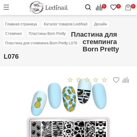
0
0
0
Главная страница
Каталог товаров LediNail
Дизайн
Пластина для
Стемпинг
Пластины Born Pretty
стемпинга
Пластина для стемпинга Born Pretty L076
Born Pretty
L076
Скидка: 50%