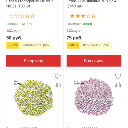
Стразы голограммные ss 3
Стразы бензиновые А-В SS4
№021 (100 шт)
(1440 шт)
Наличие:
много
Наличие:
много
100 руб.
150 руб.
50 руб.
75 руб.
- 50 %
Экономия 50 руб.
- 50 %
Экономия 75 руб.
В корзину
В корзину