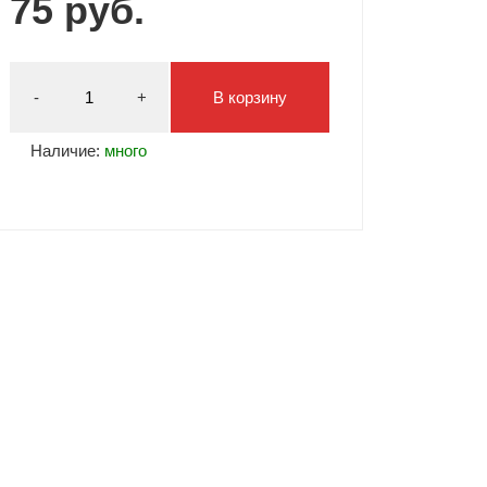
75 руб.
Типсы и формы
Я Скрытые товары
Гель лаки Y.me Nails
-
+
В корзину
Наличие:
много