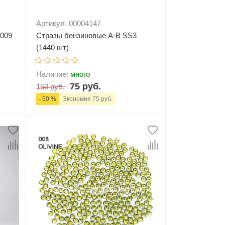
Артикул: 00004147
№009
Стразы бензиновые А-В SS3
(1440 шт)
Наличие:
много
75 руб.
150 руб.
- 50 %
Экономия 75 руб.
ну
-
+
В корзину