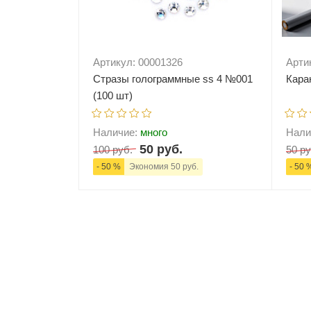
Артикул: 00001326
Арти
Стразы голограммные ss 4 №001
Кара
(100 шт)
Наличие:
много
Нали
50 руб.
100 руб.
50 ру
- 50 %
Экономия 50 руб.
- 50 
-
+
В корзину
-