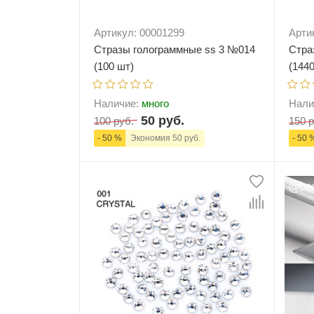
Артикул: 00001299
Арти
Стразы голограммные ss 3 №014
Стра
(100 шт)
(144
Наличие:
много
Нали
50 руб.
100 руб.
150 р
- 50 %
Экономия 50 руб.
- 50 
-
+
В корзину
-