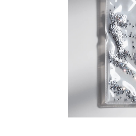
Топовые покрытия
Марм
Битое 
Гель-лаки
Дези
Гель лаки Elpaza
Гель лаки Grattol
Крафт
Гель лаки InGarden
Для и
Гель лаки Nail Republic
Для ру
Гель лаки Pinky
Боксы
Гель лаки TNL
Инст
Гель лаки Uno
Кусач
Гель лаки Кошачий глаз
Пуше
Гель лаки Mia
Чехлы