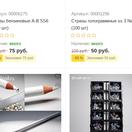
кул: 00006275
Артикул: 00001296
зы бензиновые А-В SS6
Стразы голограммные ss 3 
0 шт)
(100 шт)
чие:
много
Наличие:
много
75 руб.
50 руб.
уб.
100 руб.
%
Экономия 75 руб.
- 50 %
Экономия 50 руб.
+
В корзину
-
+
В корзи