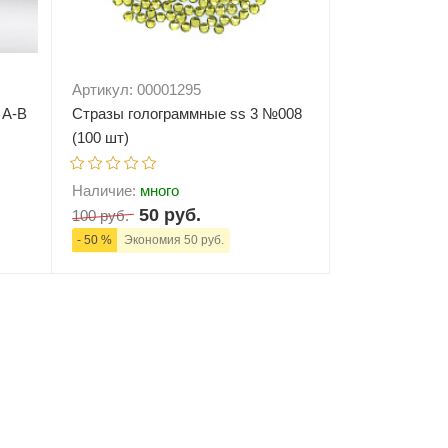
Артикул: 00001295
 A-B
Стразы голограммные ss 3 №008
(100 шт)
Наличие:
много
50 руб.
100 руб.
- 50 %
Экономия 50 руб.
ну
-
+
В корзину