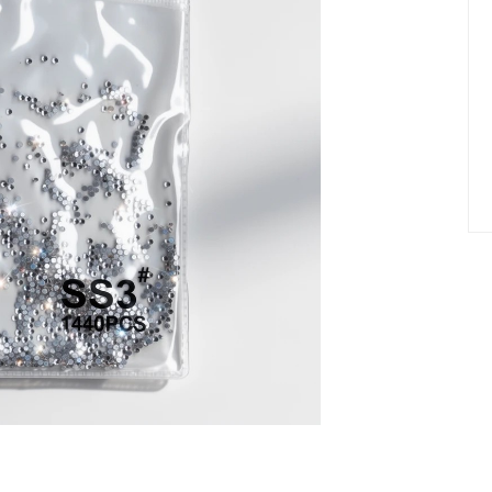
елад
Пилки Бафы Оптом
стекло
Бафы полировщики
нфекция
Пилки Бумеранги
Пилки Лодочки
 пакеты
Пилки Прямые
нструментов
Пилки Ромбы
к
Пилки Педикюрные
 стерилизаторы
Сменные файлы
рументы
Педикюр
ки
ры
Праймеры-Дегидраторы
 для инструмента