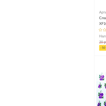
Арт
Сла
XF1
Нал
20 р
- 50
-