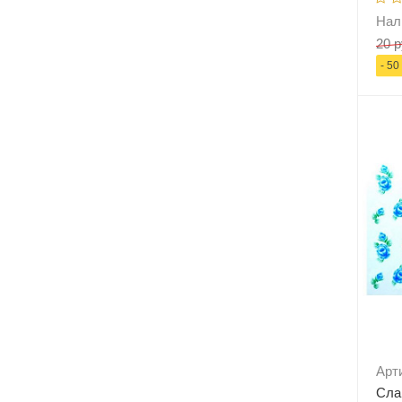
Нал
20 р
- 50
-
Арт
Сла