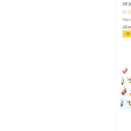
XF1
Нал
20 р
- 50
-