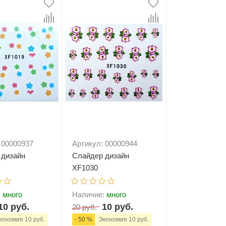
Типсы и формы
Я Скрытые товары
Гель лаки Y.me Nails
 00000937
Артикул: 00000944
 дизайн
Слайдер дизайн
XF1030
:
много
Наличие:
много
10 руб.
10 руб.
20 руб.
ономия 10 руб.
- 50 %
Экономия 10 руб.