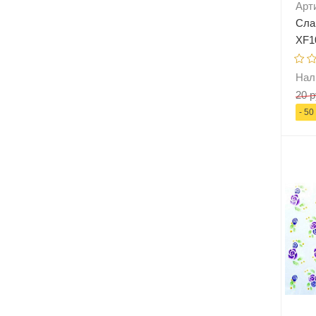
Арт
Сла
XF1
Нал
20 р
- 50
-