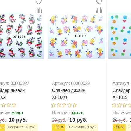
елад
Пилки Бафы Оптом
стекло
Бафы полировщики
нфекция
Пилки Бумеранги
Пилки Лодочки
 пакеты
Пилки Прямые
нструментов
Пилки Ромбы
к
Пилки Педикюрные
 стерилизаторы
Сменные файлы
рументы
Педикюр
ки
ры
Праймеры-Дегидраторы
 для инструмента
икул: 00000927
Артикул: 00000929
Артикул:
йдер дизайн
Слайдер дизайн
Слайдер
004
XF1008
XF1019
ичие:
много
Наличие:
много
Наличие
10 руб.
10 руб.
уб.
20 руб.
20 руб.
 %
Экономия 10 руб.
- 50 %
Экономия 10 руб.
- 50 %
Эк