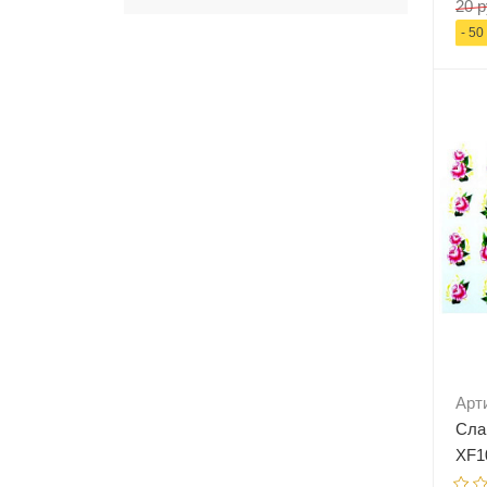
20 р
- 50
-
Арт
Сла
XF1