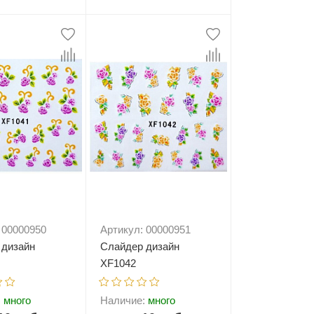
+
В корзину
-
+
В корзину
 00000950
Артикул: 00000951
 дизайн
Слайдер дизайн
XF1042
:
много
Наличие:
много