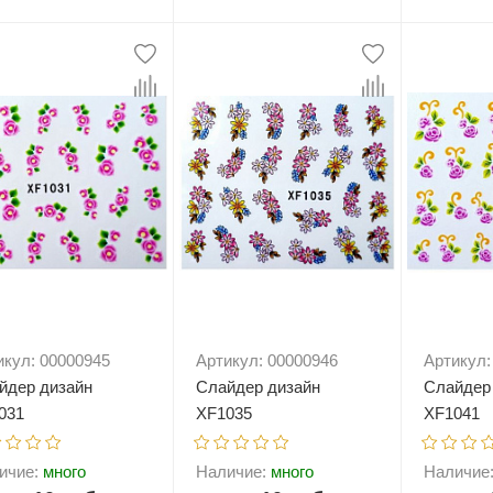
+
В корзину
-
+
В корзину
-
икул: 00000945
Артикул: 00000946
Артикул:
йдер дизайн
Слайдер дизайн
Слайдер
031
XF1035
XF1041
ичие:
много
Наличие:
много
Наличие